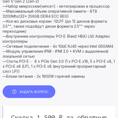
Gen 1/ Gen 2 (Zen-2)
—Набор микросхем(чипсет) - интегрирован в процессор
—Максимальный объем оперативной памяти - 8TB
3200Mhz(32x 256GB DDR4 ECC REG)
—Кол-во дисковых корзин -12LFF (до 12 дисков формата
3.5"", также подойдут диски формата 2.5"" через
переходник)
—Внутренние контроллеры: PCI-E (Raid/ HBA) LSI/ Adaptec
контроллеры
—Сетевые подключения - 4x 1GbE RJ45 через Intel i350AM4
—Модуль управления IPMI - IPMI 2.0 + KVM с выделенной
локальной сетью
—Слоты PCI-E - 8 x PCIe Gen 3.0 (1 x PCI-E x16, 5 x PCI-E x8, 1
x PCI-E x8 (LP), 1 x PCI-E x8 (внутренний проприетарный
слот LP))
—Блоки питания - 2x 1600W горячей замены
ЗАДАТЬ ВОПРОС
Скидка 1 500 ₽ за обратную