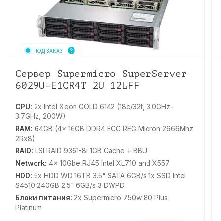
ПОД ЗАКАЗ
Сервер Supermicro SuperServer
6029U-E1CR4T 2U 12LFF
CPU:
2x Intel Xeon GOLD 6142 (18c/32t, 3.0GHz-
3.7GHz, 200W)
RAM:
64GB (4x 16GB DDR4 ECC REG Micron 2666Mhz
2Rx8)
RAID:
LSI RAID 9361-8i 1GB Cache + BBU
Network:
4x 10Gbe RJ45 Intel XL710 and X557
HDD:
5x HDD WD 16TB 3.5" SATA 6GB/s 1x SSD Intel
S4510 240GB 2.5" 6GB/s 3 DWPD
Блоки питания:
2x Supermicro 750w 80 Plus
Platinum