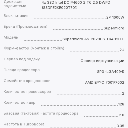
Дисковая
4x SSD Intel DC P4600 2 Тб 2.5 DWPD
подсистема
(SSDPE2KE020T701)
Блок питания
2x 1600W
Бренд (Производитель)
Supermicro
Модель
Supermicro AS-2023US-TR4 12LFF
Форм-фактор (монтаж в стойку)
2U
Сервер под задачу
Сервер виртуализации
Гнездо процессора
SP3 (LGA4094)
Семейство процессоров
AMD EPYC 7001/7002
Количество процессоров
2
Количество ядер
128
Базовая (тактовая) частота процессора
2.0
Частота в TurboBoost
3.35