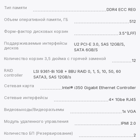
Тип памяти
DDR4 ECC REG
Объем оперативной памяти, ГБ
512
Форм-фактор дисковых корзин
3.5"(LFF)
Поддерживаемые интерфейсы
U2 PCI-E 3.0, SAS 12GB/S,
дисков
SATA 6GB/S
Количество корзин 3,5 дюйма с горячей заменой
12
RAID
LSI 9361-8i 1GB + BBU RAID 0, 1, 5, 10, 50, 60
controller
SATA3, SAS 12GB/s
Сетевая карта
Intel® i350 Gigabit Ethernet Controller
Сетевые интерфейсы
4x 1Gbe RJ45
Видеовыходы/Видеоразъемы
1x VGA
Модуль удаленного управления
IPMI 2.0
Количество БП (Резервирование)
2