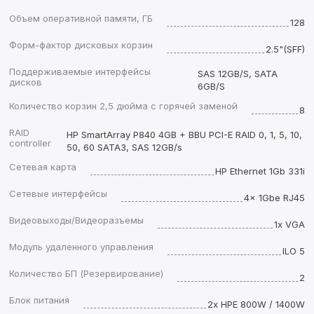
Объем оперативной памяти, ГБ
128
Форм-фактор дисковых корзин
2.5"(SFF)
Поддерживаемые интерфейсы
SAS 12GB/S, SATA
дисков
6GB/S
Количество корзин 2,5 дюйма с горячей заменой
8
RAID
HP SmartArray P840 4GB + BBU PCI-E RAID 0, 1, 5, 10,
controller
50, 60 SATA3, SAS 12GB/s
Сетевая карта
HP Ethernet 1Gb 331i
Сетевые интерфейсы
4x 1Gbe RJ45
Видеовыходы/Видеоразъемы
1x VGA
Модуль удаленного управления
ILO 5
Количество БП (Резервирование)
2
Блок питания
2x HPE 800W / 1400W