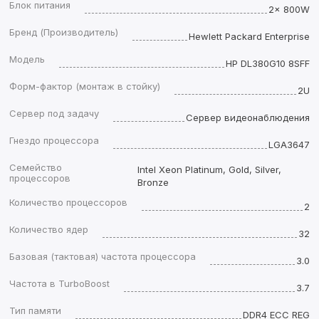
Блок питания
2x 800W
Бренд (Производитель)
Hewlett Packard Enterprise
Модель
HP DL380G10 8SFF
Форм-фактор (монтаж в стойку)
2U
Сервер под задачу
Сервер видеонаблюдения
Гнездо процессора
LGA3647
Семейство
Intel Xeon Platinum, Gold, Silver,
процессоров
Bronze
Количество процессоров
2
Количество ядер
32
Базовая (тактовая) частота процессора
3.0
Частота в TurboBoost
3.7
Тип памяти
DDR4 ECC REG