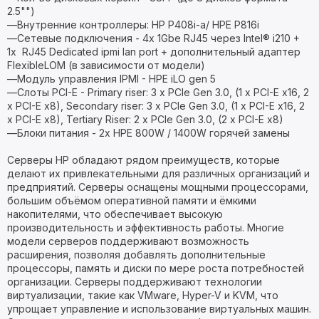
2.5"")
—Внутренние контроллеры: HP P408i-a/ HPE P816i
—Сетевые подключения - 4x 1Gbe RJ45 через Intel® i210 +
1x RJ45 Dedicated ipmi lan port + дополнительный адаптер
FlexibleLOM (в зависимости от модели)
—Модуль управления IPMI - HPE iLO gen 5
—Слоты PCI-E - Primary riser: 3 x PCIe Gen 3.0, (1 х PCI-E x16, 2
х PCI-E x8), Secondary riser: 3 x PCIe Gen 3.0, (1 х PCI-E x16, 2
х PCI-E x8), Tertiary Riser: 2 x PCIe Gen 3.0, (2 х PCI-E x8)
—Блоки питания - 2x HPE 800W / 1400W горячей замены
Серверы HP обладают рядом преимуществ, которые
делают их привлекательными для различных организаций и
предприятий. Серверы оснащены мощными процессорами,
большим объёмом оперативной памяти и ёмкими
накопителями, что обеспечивает высокую
производительность и эффективность работы. Многие
модели серверов поддерживают возможность
расширения, позволяя добавлять дополнительные
процессоры, память и диски по мере роста потребностей
организации. Серверы поддерживают технологии
виртуализации, такие как VMware, Hyper-V и KVM, что
упрощает управление и использование виртуальных машин.