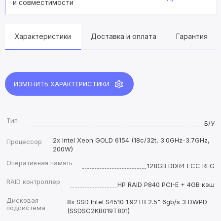
и совместимости
Характеристики
Доставка и оплата
Гарантия
ИЗМЕНИТЬ ХАРАКТЕРИСТИКИ
Тип
Б/У
2x Intel Xeon GOLD 6154 (18c/32t, 3.0GHz-3.7GHz,
Процессор
200W)
Оперативная память
128GB DDR4 ECC REG
RAID контроллер
HP RAID P840 PCI-E + 4GB кэш
Дисковая
8x SSD Intel S4510 1.92TB 2.5" 6gb/s 3 DWPD
подсистема
(SSDSC2KB019T801)