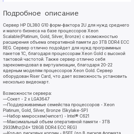
Подробное описание
Сервер HP DL380 G10 форм-фактора 2U для нужд среднего
и малого бизнеса на базе процессоров Xeon
Scalable(Platinum, Gold, Silver, Bronze) с возможностью
расширения объема оперативной памяти до 3TB DDR4 ECC
REG. Сервер отлично подойдет для нужд программных
пакетов 1С, благодаря процессорам Xeon Gold с высокой
тактовой частотой. Также сервер отлично себя
зарекомендовал в виртуализации, благодаря 20-22
ядерным моделям процессоров Xeon Gold. Сервер
оборудован Riser Card, что дает возможность установить
несколько видеокарт.
Возможности сервера:
—Сокет - 2 х LGA3647
—Поддерживаемые семейства процессоров - Xeon
Platinum, Gold, Silver, Bronze (Skylake-SP)
—Набор микросхем(чипсет) - Intel® C621
—Максимальный объем оперативной памяти - 3TB
2933Mhz(24x 128GB DDR4 ECC REG)
—Кол-во дисковых корзин - 8SFF (до 8 дисков формата