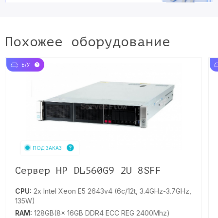
Похожее оборудование
Б/У
ПОД ЗАКАЗ
Сервер HP DL560G9 2U 8SFF
CPU:
2x Intel Xeon E5 2643v4 (6c/12t, 3.4GHz-3.7GHz,
135W)
RAM:
128GB(8x 16GB DDR4 ECC REG 2400Mhz)