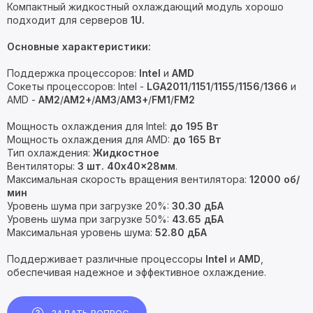
Компактный жидкостный охлаждающий модуль хорошо
подходит для серверов
1U.
Основные характеристики:
Поддержка процессоров:
Intel
и
AMD
Сокеты процессоров: Intel -
LGA2011
/
1151
/
1155
/
1156
/
1366
и
AMD -
AM2
/
AM2+
/
AM3
/
AM3+
/
FM1
/
FM2
Мощность охлаждения для Intel:
до 195 Вт
Мощность охлаждения для AMD:
до 165 Вт
Тип охлаждения:
Жидкостное
Вентиляторы:
3 шт. 40x40x28мм
.
Максимальная скорость вращения вентилятора:
12000 об/
мин
Уровень шума при загрузке 20%:
30.30 дБА
Уровень шума при загрузке 50%:
43.65 дБА
Максимальная уровень шума:
52.80 дБА
Поддерживает различные процессоры
Intel
и
AMD
,
обеспечивая надежное и эффективное охлаждение.