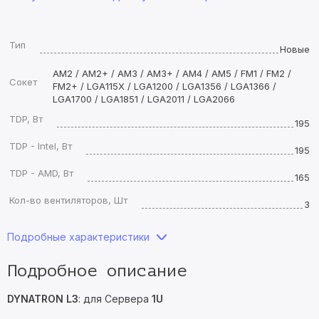
Тип
Новые
AM2 / AM2+ / AM3 / AM3+ / AM4 / AM5 / FM1 / FM2 /
Сокет
FM2+ / LGA115X / LGA1200 / LGA1356 / LGA1366 /
LGA1700 / LGA1851 / LGA2011 / LGA2066
TDP, Вт
195
TDP - Intel, Вт
195
TDP - AMD, Вт
165
Кол-во вентиляторов, Шт
3
Подробные характеристики
Подробное описание
DYNATRON L3
: для Сервера
1U