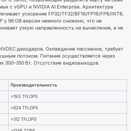
х с vGPU и NVIDIA AI Enterprise. Архитектура
печивает ускорение FP32/TF32/BF16/FP16/FP8/INT8.
P у 96 GB‑версии немного снижено, что не
ркивает узкую направленность на вычисления, а не
 NVDEC‑декодеров. Охлаждение пассивное, требует
ушным потоком. Питание осуществляется через
ах 300–350 Вт. Отсутствие видеовыходов
Производительность
>19.5 TFLOPS
>624 TFLOPS
>312 TFLOPS
>1248 TOPS