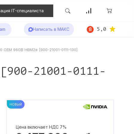
ация IT-специалиста
5,0
ram
Написать в МАКС
0 OEM 96GB HBM2e [900-21001-0111-130]
 [900-21001-0111-
НОВЫЙ
Цена включает НДС 7%