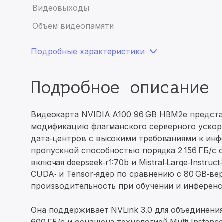
Видеовыходы
Объем видеопамяти
Подробные характеристики
Подробное описание
Видеокарта NVIDIA A100 96 GB HBM2e предст
модификацию флагманского серверного ускори
дата‑центров с высокими требованиями к инф
пропускной способностью порядка 2 156 ГБ/с
включая deepseek‑r1:70b и Mistral‑Large‑Instr
CUDA‑ и Tensor‑ядер по сравнению с 80 GB‑ве
производительность при обучении и инференсе
Она поддерживает NVLink 3.0 для объединени
600 ГБ/с и оснащена технологией Multi‑Instan