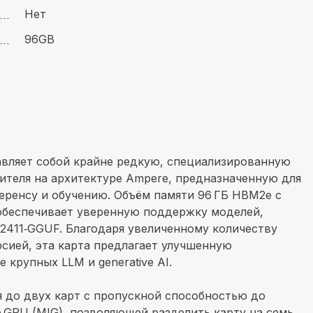
Нет
96GB
авляет собой крайне редкую, специализированную
теля на архитектуре Ampere, предназначенную для
еренсу и обучению. Объём памяти 96 ГБ HBM2e с
 обеспечивает уверенную поддержку моделей,
uct‑2411‑GGUF. Благодаря увеличенному количеству
рсией, эта карта предлагает улучшенную
 крупных LLM и generative AI.
я до двух карт с пропускной способностью до
ce GPU (MIG), позволяющей разделить карту на семь