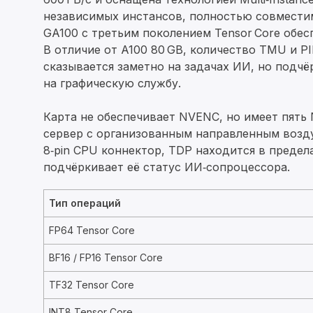
независимых инстансов, полностью совместимы
GA100 с третьим поколением Tensor Core обес
В отличие от A100 80 GB, количество TMU и PI
сказывается заметно на задачах ИИ, но подчё
на графическую службу.
Карта не обеспечивает NVENC, но имеет пять
сервер с организованным направленным возд
8‑pin CPU коннектор, TDP находится в предел
подчёркивает её статус ИИ‑сопроцессора.
Тип операций
FP64 Tensor Core
BF16 / FP16 Tensor Core
TF32 Tensor Core
INT8 Tensor Core