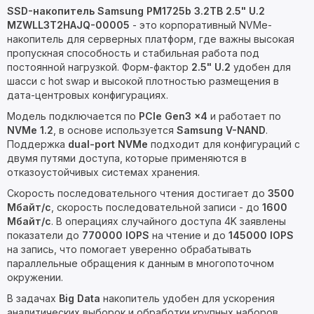
SSD-накопитель Samsung PM1725b 3.2TB 2.5" U.2
MZWLL3T2HAJQ-00005
- это корпоративный NVMe-
накопитель для серверных платформ, где важны высокая
пропускная способность и стабильная работа под
постоянной нагрузкой. Форм-фактор
2.5" U.2
удобен для
шасси с hot swap и высокой плотностью размещения в
дата-центровых конфигурациях.
Модель подключается по
PCIe Gen3 x4
и работает по
NVMe 1.2
, в основе используется
Samsung V-NAND
.
Поддержка
dual-port NVMe
подходит для конфигураций с
двумя путями доступа, которые применяются в
отказоустойчивых системах хранения.
Скорость последовательного чтения достигает до
3500
Мбайт/с
, скорость последовательной записи - до
1600
Мбайт/с
. В операциях случайного доступа 4K заявлены
показатели до
770000 IOPS
на чтение и до
145000 IOPS
на запись, что помогает уверенно обрабатывать
параллельные обращения к данным в многопоточном
окружении.
В задачах
Big Data
накопитель удобен для ускорения
аналитических выборок и обработки крупных наборов