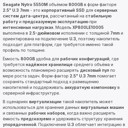
Seagate Nytro 5550M
объёмом
800GB
в форм-факторе
2.5" U.3 7mm
- это
корпоративный SSD
для
серверных
систем дата-центра
, рассчитанный на
стабильную
работу
и
предсказуемую эксплуатацию
при
интенсивных нагрузках
. Модель
XP800LE10005
выполнена в
2.5-дюймовом
исполнении с толщиной
7mm
и
ориентирована на подключение
U.3
, поэтому накопитель
подходит для платформ, где требуется именно такой
профиль по толщине.
Ёмкость
800GB
удобна для
рабочих конфигураций
, где
требуется
надёжное хранилище
среднего объёма и
возможность планомерно расширять
дисковый пул
по
мере роста задач. Форм-фактор
2.5" U.3 7mm
помогает
сохранять стандартный подход к размещению
накопителей и поддерживать
аккуратную компоновку
в
серверной инфраструктуре.
В сценариях
виртуализации
такой накопитель может
использоваться для хранения данных
виртуальных машин
и связанных
рабочих наборов
, когда важно расширять
ёмкость
предсказуемо
и удерживать структуру хранения
упорядоченной
. Подключение
U.3
облегчает интеграцию в