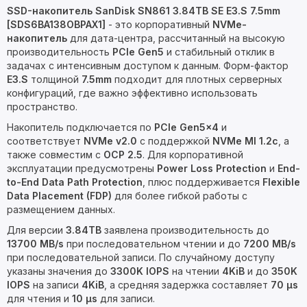
SSD-накопитель SanDisk SN861 3.84TB SE E3.S 7.5mm
[SDS6BA138OBPAX1]
- это корпоративный
NVMe-
накопитель
для дата-центра, рассчитанный на высокую
производительность
PCIe Gen5
и стабильный отклик в
задачах с интенсивным доступом к данным. Форм-фактор
E3.S
толщиной
7.5mm
подходит для плотных серверных
конфигураций, где важно эффективно использовать
пространство.
Накопитель подключается по
PCIe Gen5x4
и
соответствует
NVMe v2.0
с поддержкой
NVMe MI 1.2c
, а
также совместим с
OCP 2.5
. Для корпоративной
эксплуатации предусмотрены
Power Loss Protection
и
End-
to-End Data Path Protection
, плюс поддерживается
Flexible
Data Placement (FDP)
для более гибкой работы с
размещением данных.
Для версии
3.84TB
заявлена производительность до
13700 MB/s
при последовательном чтении и до
7200 MB/s
при последовательной записи. По случайному доступу
указаны значения до
3300K IOPS
на чтении
4KiB
и до
350K
IOPS
на записи
4KiB
, а средняя задержка составляет
70 µs
для чтения и
10 µs
для записи.