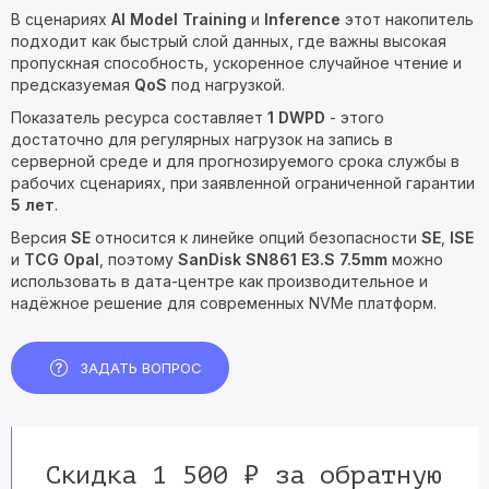
В сценариях
AI Model Training
и
Inference
этот накопитель
подходит как быстрый слой данных, где важны высокая
пропускная способность, ускоренное случайное чтение и
предсказуемая
QoS
под нагрузкой.
Показатель ресурса составляет
1 DWPD
- этого
достаточно для регулярных нагрузок на запись в
серверной среде и для прогнозируемого срока службы в
рабочих сценариях, при заявленной ограниченной гарантии
5 лет
.
Версия
SE
относится к линейке опций безопасности
SE
,
ISE
и
TCG Opal
, поэтому
SanDisk SN861
E3.S 7.5mm
можно
использовать в дата-центре как производительное и
надёжное решение для современных NVMe платформ.
ЗАДАТЬ ВОПРОС
Скидка 1 500 ₽ за обратную