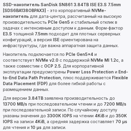
SSD-накопитель SanDisk SN861 3.84TB ISE E3.S 7.5mm
[SDS6BA138OBPAX3]
- это корпоративный
NVMe-
накопитель
для дата-центра, рассчитанный на высокую
производительность
PCIe Gen5
и стабильный отклик в
задачах с интенсивным доступом к данным. Форм-фактор
E3.S
толщиной
7.5mm
подходит для плотных серверных
конфигураций, а версия
ISE
ориентирована на
инфраструктуры, где важна аппаратная защита данных.
Накопитель подключается по
PCIe Gen5x4
и
соответствует
NVMe v2.0
с поддержкой
NVMe MI 1.2c
, а
также совместим с
OCP 2.5
. Для корпоративной
эксплуатации предусмотрены
Power Loss Protection
и
End-
to-End Data Path Protection
, плюс поддерживается
Flexible
Data Placement (FDP)
для более гибкой работы с
размещением данных.
Для версии
3.84TB
заявлена производительность до
13700 MB/s
при последовательном чтении и до
7200 MB/s
при последовательной записи. По случайному доступу
указаны значения до
3300K IOPS
на чтении
4KiB
и до
350K
IOPS
на записи
4KiB
, а средняя задержка составляет
70 µs
для чтения и
10 µs
для записи.