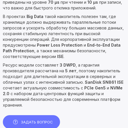
приведены на уровне
70 µs
при чтении и
10 µs
при записи,
что важно для быстрого отклика приложений.
В проектах
Big Data
такой накопитель полезен там, где
хранилище должно выдерживать параллельные потоки
запросов и ускорять обработку больших массивов данных,
сохраняя стабильную латентность при высокой
конкуренции операций. Для корпоративной эксплуатации
предусмотрены
Power Loss Protection
и
End-to-End Data
Path Protection
, а также механизмы безопасности,
соответствующие версии
ISE
.
Ресурс модели составляет
3 DWPD
, а гарантия
производителя рассчитана на
5 лет
, поэтому накопитель
подходит для длительной эксплуатации в серверных и
облачных узлах с интенсивной записью.
SanDisk SN861 ISE
сочетает актуальную совместимость с
PCIe Gen5
и
NVMe
2.0
с набором дата-центровых функций защиты и
управляемой безопасностью для современных платформ
хранения.
ЗАДАТЬ ВОПРОС