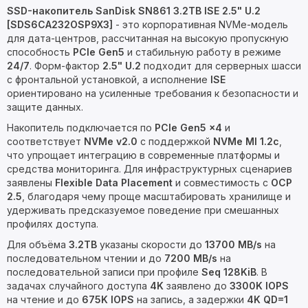
SSD-накопитель SanDisk SN861 3.2TB ISE 2.5" U.2
[SDS6CA232OSP9X3]
- это корпоративная NVMe-модель
для дата-центров, рассчитанная на высокую пропускную
способность
PCIe Gen5
и стабильную работу в режиме
24/7
. Форм-фактор
2.5" U.2
подходит для серверных шасси
с фронтальной установкой, а исполнение
ISE
ориентировано на усиленные требования к безопасности и
защите данных.
Накопитель подключается по
PCIe Gen5 x4
и
соответствует
NVMe v2.0
с поддержкой
NVMe MI 1.2c
,
что упрощает интеграцию в современные платформы и
средства мониторинга. Для инфраструктурных сценариев
заявлены
Flexible Data Placement
и совместимость с
OCP
2.5
, благодаря чему проще масштабировать хранилище и
удерживать предсказуемое поведение при смешанных
профилях доступа.
Для объёма
3.2TB
указаны скорости до
13700 MB/s
на
последовательном чтении и до
7200 MB/s
на
последовательной записи при профиле
Seq 128KiB
. В
задачах случайного доступа
4K
заявлено до
3300K IOPS
на чтение и до
675K IOPS
на запись, а задержки
4K QD=1