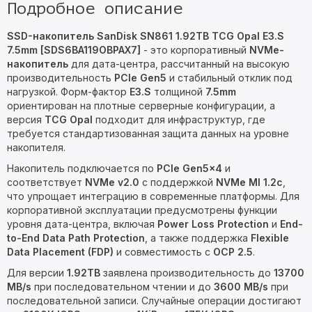
Подробное описание
SSD-накопитель SanDisk SN861 1.92TB TCG Opal E3.S
7.5mm [SDS6BA119OBPAX7]
- это корпоративный
NVMe-
накопитель
для дата-центра, рассчитанный на высокую
производительность
PCIe Gen5
и стабильный отклик под
нагрузкой. Форм-фактор
E3.S
толщиной
7.5mm
ориентирован на плотные серверные конфигурации, а
версия
TCG Opal
подходит для инфраструктур, где
требуется стандартизованная защита данных на уровне
накопителя.
Накопитель подключается по
PCIe Gen5x4
и
соответствует
NVMe v2.0
с поддержкой
NVMe MI 1.2c
,
что упрощает интеграцию в современные платформы. Для
корпоративной эксплуатации предусмотрены функции
уровня дата-центра, включая
Power Loss Protection
и
End-
to-End Data Path Protection
, а также поддержка
Flexible
Data Placement (FDP)
и совместимость с
OCP 2.5
.
Для версии
1.92TB
заявлена производительность до
13700
MB/s
при последовательном чтении и до
3600 MB/s
при
последовательной записи. Случайные операции достигают