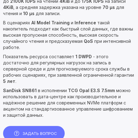
до
2100K IOPS
на чтении
4KiB
и до
175K IOPS
на записи
4KiB
, а средняя задержка указана на уровне
70 µs
для
чтения и
10 µs
для записи.
В сценариях
AI Model Training
и
Inference
такой
накопитель подходит как быстрый слой данных, где важны
высокая пропускная способность, высокая скорость
случайного чтения и предсказуемая
QoS
при интенсивной
работе.
Показатель ресурса составляет
1 DWPD
- этого
достаточно для регулярных нагрузок на запись в
серверной среде и для прогнозируемого срока службы в
рабочих сценариях, при заявленной ограниченной гарантии
5 лет
.
SanDisk SN861
в исполнении
TCG Opal
E3.S 7.5mm
можно
использовать в дата-центре как производительное и
надёжное решение для современных NVMe платформ с
акцентом на стандартизованное управление шифрованием
и защитой данных.
ЗАДАТЬ ВОПРОС