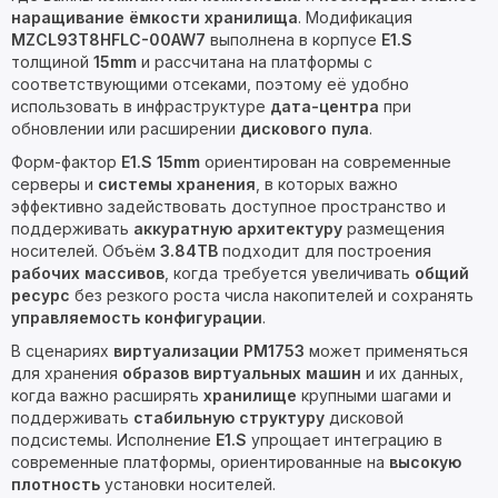
наращивание ёмкости хранилища
. Модификация
MZCL93T8HFLC-00AW7
выполнена в корпусе
E1.S
толщиной
15mm
и рассчитана на платформы с
соответствующими отсеками, поэтому её удобно
использовать в инфраструктуре
дата-центра
при
обновлении или расширении
дискового пула
.
Форм-фактор
E1.S 15mm
ориентирован на современные
серверы и
системы хранения
, в которых важно
эффективно задействовать доступное пространство и
поддерживать
аккуратную архитектуру
размещения
носителей. Объём
3.84TB
подходит для построения
рабочих массивов
, когда требуется увеличивать
общий
ресурс
без резкого роста числа накопителей и сохранять
управляемость конфигурации
.
В сценариях
виртуализации
PM1753
может применяться
для хранения
образов виртуальных машин
и их данных,
когда важно расширять
хранилище
крупными шагами и
поддерживать
стабильную структуру
дисковой
подсистемы. Исполнение
E1.S
упрощает интеграцию в
современные платформы, ориентированные на
высокую
плотность
установки носителей.