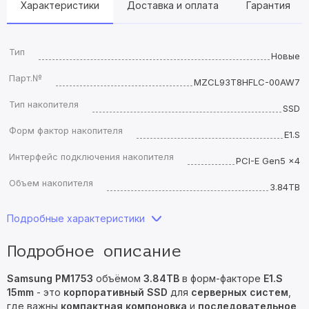
Характеристики
Доставка и оплата
Гарантия
Тип
Новые
Парт.№
MZCL93T8HFLC-00AW7
Тип накопителя
SSD
Форм фактор накопителя
E1.S
Интерфейс подключения накопителя
PCI-E Gen5 x4
Объем накопителя
3.84TB
Подробные характеристики
Подробное описание
Samsung PM1753
объёмом
3.84TB
в форм-факторе
E1.S
15mm
- это
корпоративный SSD
для
серверных систем
,
где важны
компактная компоновка
и
последовательное