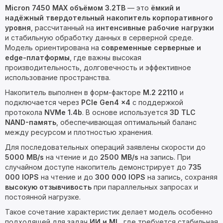
Micron 7450 MAX объёмом 3.2TB
— это
ёмкий и
надёжный твердотельный накопитель корпоративного
уровня
, рассчитанный на
интенсивные рабочие нагрузки
и стабильную обработку данных в серверной среде.
Модель ориентирована на
современные серверные и
edge-платформы
, где важны высокая
производительность, долговечность и эффективное
использование пространства.
Накопитель выполнен в форм-факторе
M.2 22110
и
подключается через
PCIe Gen4 x4
с поддержкой
протокола
NVMe 1.4b
. В основе используется
3D TLC
NAND-память
, обеспечивающая оптимальный баланс
между ресурсом и плотностью хранения.
Для последовательных операций заявлены скорости до
5000 MB/s
на чтение и до
2500 MB/s
на запись. При
случайном доступе накопитель демонстрирует до
735
000 IOPS
на чтение и до
300 000 IOPS
на запись, сохраняя
высокую отзывчивость
при параллельных запросах и
постоянной нагрузке.
Такое сочетание характеристик делает модель особенно
подходящей для задач
ИИ и ML
, где требуется стабильная