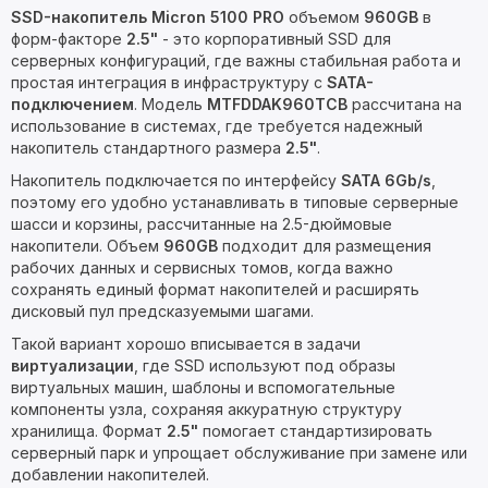
SSD-накопитель Micron 5100 PRO
объемом
960GB
в
форм-факторе
2.5"
- это корпоративный SSD для
серверных конфигураций, где важны стабильная работа и
простая интеграция в инфраструктуру с
SATA-
подключением
. Модель
MTFDDAK960TCB
рассчитана на
использование в системах, где требуется надежный
накопитель стандартного размера
2.5"
.
Накопитель подключается по интерфейсу
SATA 6Gb/s
,
поэтому его удобно устанавливать в типовые серверные
шасси и корзины, рассчитанные на 2.5-дюймовые
накопители. Объем
960GB
подходит для размещения
рабочих данных и сервисных томов, когда важно
сохранять единый формат накопителей и расширять
дисковый пул предсказуемыми шагами.
Такой вариант хорошо вписывается в задачи
виртуализации
, где SSD используют под образы
виртуальных машин, шаблоны и вспомогательные
компоненты узла, сохраняя аккуратную структуру
хранилища. Формат
2.5"
помогает стандартизировать
серверный парк и упрощает обслуживание при замене или
добавлении накопителей.