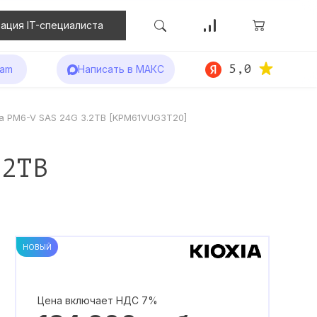
ация IT-специалиста
5,0
ram
Написать в МАКС
ia PM6-V SAS 24G 3.2TB [KPM61VUG3T20]
.2TB
НОВЫЙ
Цена включает НДС 7%