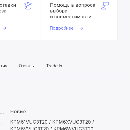
оставки
Помощь в вопросе
оза
выбора
и совместимости
Подробнее
нтия
Отзывы
Trade In
Новые
KPM61VUG3T20 / KPM6XVUG3T20 /
KPM6VVUG3T20 / KPM6WVUG3T20