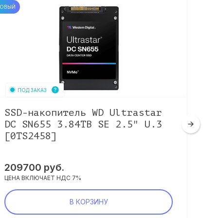
ОВЫЙ
НОВЫЙ
ПОД ЗАКАЗ
SSD-накопитель WD Ultrastar
SS
DC SN655 3.84TB SE 2.5" U.3
55
[0TS2458]
7.
209700
руб.
10
ЦЕНА ВКЛЮЧАЕТ НДС 7%
ЦЕНА
В КОРЗИНУ