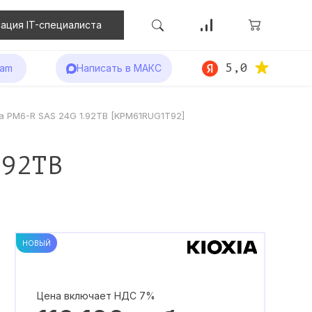
ация IT-специалиста
5,0
ram
Написать в МАКС
ia PM6-R SAS 24G 1.92TB [KPM61RUG1T92]
.92TB
НОВЫЙ
Цена включает НДС 7%