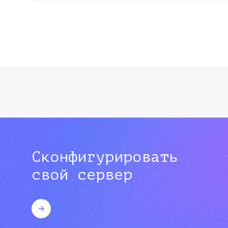
Сконфигурировать
свой сервер