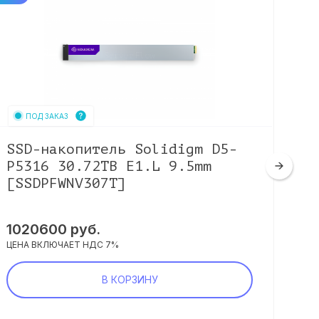
ПОД ЗАКАЗ
SSD-накопитель Solidigm D5-
SS
P5316 30.72TB E1.L 9.5mm
15
[SSDPFWNV307T]
[S
1020600
руб.
63
ЦЕНА ВКЛЮЧАЕТ НДС 7%
ЦЕНА
В КОРЗИНУ