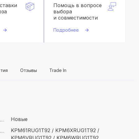
оставки
Помощь в вопросе
оза
выбора
и совместимости
Подробнее
нтия
Отзывы
Trade In
Новые
KPM61RUG1T92 / KPM6XRUG1T92 /
KPM6VRUG1T92 / KPM6WRUG1T92