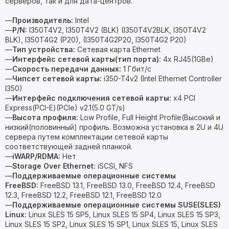
серверов, так и для дата-центров.
—
Производитель:
Intel
—
P/N:
I350T4V2, I350T4V2 (BLK) (I350T4V2BLK, I350T4V2
BLK), I350T4G2 (P20), (I350T4G2P20, I350T4G2 P20)
—
Тип устройства:
Сетевая карта Ethernet
—
Интерфейс сетевой карты(тип порта):
4x RJ45(1GBe)
—
Скорость передачи данных:
1 Гбит/с
—
Чипсет сетевой карты:
i350-T4v2 (Intel Ethernet Controller
I350)
—
Интерфейс подключения сетевой карты:
x4 PCI
Express(PCI-E)(PCIe) v2.1(5.0 GT/s)
—
Высота профиля:
Low Profile, Full Height Profile(Высокий и
низкий(половинный) профиль. Возможна установка в 2U и 4U
сервера путем комплектации сетевой карты
соответствующей задней планкой.
—
iWARP/RDMA:
Нет
—
Storage Over Ethernet:
iSCSI, NFS
—
Поддерживаемые операционные системы
FreeBSD:
FreeBSD 13.1, FreeBSD 13.0, FreeBSD 12.4, FreeBSD
12.3, FreeBSD 12.2, FreeBSD 12.1, FreeBSD 12.0
—
Поддерживаемые операционные системы SUSE(SLES)
Linux:
Linux SLES 15 SP5, Linux SLES 15 SP4, Linux SLES 15 SP3,
Linux SLES 15 SP2, Linux SLES 15 SP1, Linux SLES 15, Linux SLES