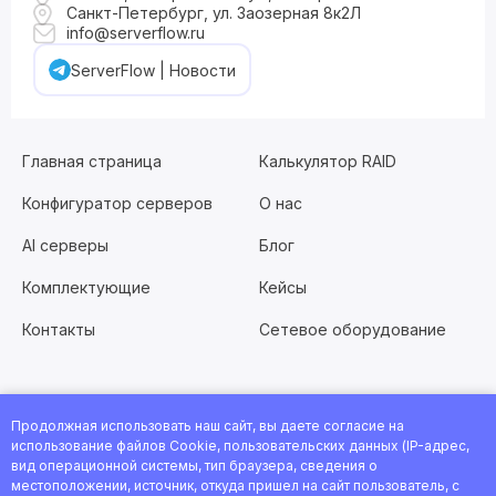
Санкт-Петербург, ул. Заозерная 8к2Л
info@serverflow.ru
ServerFlow | Новости
Главная страница
Калькулятор RAID
Конфигуратор серверов
О нас
AI серверы
Блог
Комплектующие
Кейсы
Контакты
Сетевое оборудование
Продолжная использовать наш сайт, вы даете согласие на
Хотите работать с нами?
Заполните анкету
или
использование файлов Cookie, пользовательских данных (IP-адрес,
посмотрите все вакансии
вид операционной системы, тип браузера, сведения о
местоположении, источник, откуда пришел на сайт пользователь, с