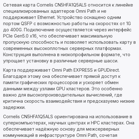
Сетевая карта Cornelis CN5HFA1Q5ALS относится к линейке
специализированных адаптеров Omni Path и не
поддерживает Ethernet. Устройство оснащено одним
портом QSFP с возможностью работы на скоростях от 1G
до 400G. Подключение осуществляется через интерфейс
PCIe Gen5.0 x16, что обеспечивает максимальную
пропускную способность и позволяет использовать карту в
современных высокоплотных серверных платформах.
Конструкция выполнена в низкопрофильном формате, что
упрощает установку в различные серверные шасси.
Карта поддерживает Omni Path EXPRESS и GPUDirect.
Благодаря этому она обеспечивает прямой доступ к
памяти графических процессоров и ускоряет обмен
данными между узлами GPU кластеров. Это особенно
важно для высокопроизводительных вычислений, где
критична скорость взаимодействия и предсказуемо низкие
задержки.
Cornelis CN5HFA1Q5ALS ориентирована на использование в
суперкомпьютерах, научных центрах и HPC кластерах. Она
обеспечивает надёжную основу для межсерверных
коммуникаций в инфраструктуре Omni Path, сочетая