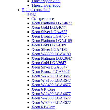
Threadripper 7000
Threadripper 9000
Процессоры Intel
← Назад
Смотреть все
Xeon Platinum LGA4677
Xeon Gold LGA4677
Xeon Silver LGA4677
Xeon Bronze LGA4677
Xeon Platinum LGA4189
Xeon Gold LGA4189
Xeon Silver LGA4189
Xeon W-3300 LGA4189
Xeon Platinum LGA3647
Xeon Gold LGA3647
Xeon Silver LGA3647
Xeon Bronze LGA3647
Xeon W-3200 LGA3647
Xeon W-3100 LGA3647
Xeon W-3400 LGA4677
Xeon 6 P-Core
Xeon W-2400 LGA4677
Xeon W-2500 LGA4677
Xeon W-3500 LGA4677
Xeon 6 E-Core