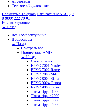
AI серверы
Сетевое оборудование
Написать в Telegram
Написать в МАКС
5,0
8 (800) 222-70-01
Комплектующие
← Назад
Все Комплектующие
Процессоры
← Назад
Смотреть все
Процессоры AMD
← Назад
Смотреть все
EPYC 7001 Naples
EPYC 7002 Rome
EPYC 7003 Milan
EPYC 8004 Siena
EPYC 9004 Genoa
EPYC 9005 Turin
Threadripper 1000
Threadripper 2000
Threadripper 3000
Threadripper 5000