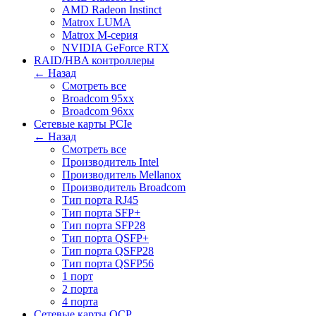
AMD Radeon Instinct
Matrox LUMA
Matrox M-серия
NVIDIA GeForce RTX
RAID/HBA контроллеры
← Назад
Смотреть все
Broadcom 95xx
Broadcom 96xx
Сетевые карты PCIe
← Назад
Смотреть все
Производитель Intel
Производитель Mellanox
Производитель Broadcom
Тип порта RJ45
Тип порта SFP+
Тип порта SFP28
Тип порта QSFP+
Тип порта QSFP28
Тип порта QSFP56
1 порт
2 порта
4 порта
Сетевые карты OCP