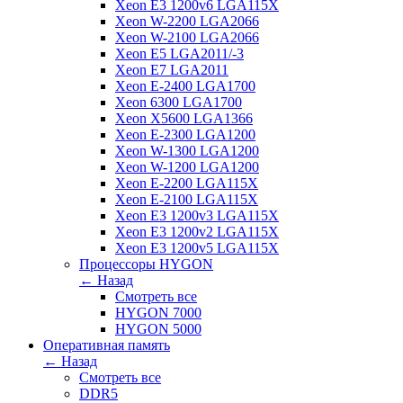
Xeon E3 1200v6 LGA115X
Xeon W-2200 LGA2066
Xeon W-2100 LGA2066
Xeon E5 LGA2011/-3
Xeon E7 LGA2011
Xeon E-2400 LGA1700
Xeon 6300 LGA1700
Xeon X5600 LGA1366
Xeon E-2300 LGA1200
Xeon W-1300 LGA1200
Xeon W-1200 LGA1200
Xeon E-2200 LGA115X
Xeon E-2100 LGA115X
Xeon E3 1200v3 LGA115X
Xeon E3 1200v2 LGA115X
Xeon E3 1200v5 LGA115X
Процессоры HYGON
← Назад
Смотреть все
HYGON 7000
HYGON 5000
Оперативная память
← Назад
Смотреть все
DDR5