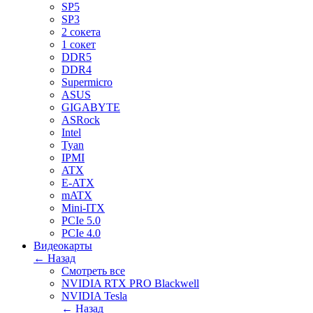
SP5
SP3
2 сокета
1 сокет
DDR5
DDR4
Supermicro
ASUS
GIGABYTE
ASRock
Intel
Tyan
IPMI
ATX
E-ATX
mATX
Mini-ITX
PCIe 5.0
PCIe 4.0
Видеокарты
← Назад
Смотреть все
NVIDIA RTX PRO Blackwell
NVIDIA Tesla
← Назад