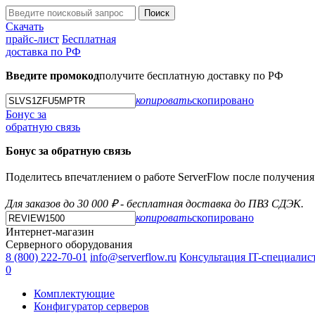
Поиск
Скачать
прайс-лист
Бесплатная
доставка по РФ
Введите промокод
получите бесплатную доставку по РФ
копировать
скопировано
Бонус за
обратную связь
Бонус за обратную связь
Поделитесь впечатлением о работе ServerFlow после получения з
Для заказов до 30 000 ₽ - бесплатная доставка до ПВЗ СДЭК.
копировать
скопировано
Интернет-магазин
Серверного оборудования
8 (800) 222-70-01
info@serverflow.ru
Консультация IT-специалис
0
Комплектующие
Конфигуратор серверов