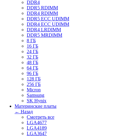
DDR4
DDR5 RDIMM
DDR4 RDIMM
DDR5 ECC UDIMM
DDR4 ECC UDIMM
DDR4 LRDIMM
DDR5 MRDIMM
8 ГБ
16 ГБ
24 ГБ
32 ГБ
48 ГБ
64 ГБ
96 ГБ
128 ГБ
256 ГБ
Micron
Samsung
SK Hynix
Материнские платы
← Назад
Смотреть все
LGA4677
LGA4189
LGA3647