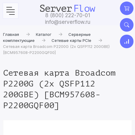
8 (800) 222-70-01
info@serverflow.ru
Главная
Каталог
Серверные
комплектующие
Сетевые карты PCIe
Сетевая карта Broadcom P2200G (2x QSFP112 200GBE)
[BCM957608-P2200GQF00]
Сетевая карта Broadcom
P2200G (2x QSFP112
200GBE) [BCM957608-
P2200GQF00]