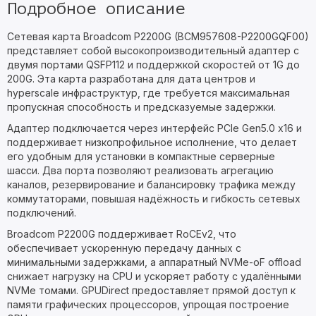
Подробное описание
Сетевая карта Broadcom P2200G (BCM957608-P2200GQF00)
представляет собой высокопроизводительный адаптер с
двумя портами QSFP112 и поддержкой скоростей от 1G до
200G. Эта карта разработана для дата центров и
hyperscale инфраструктур, где требуется максимальная
пропускная способность и предсказуемые задержки.
Адаптер подключается через интерфейс PCIe Gen5.0 x16 и
поддерживает низкопрофильное исполнение, что делает
его удобным для установки в компактные серверные
шасси. Два порта позволяют реализовать агрегацию
каналов, резервирование и балансировку трафика между
коммутаторами, повышая надёжность и гибкость сетевых
подключений.
Broadcom P2200G поддерживает RoCEv2, что
обеспечивает ускоренную передачу данных с
минимальными задержками, а аппаратный NVMe-oF offload
снижает нагрузку на CPU и ускоряет работу с удалёнными
NVMe томами. GPUDirect предоставляет прямой доступ к
памяти графических процессоров, упрощая построение