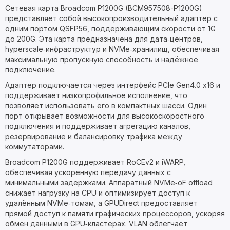
Сетевая карта Broadcom P1200G (BCM957508-P1200G)
представляет собой высокопроизводительный адаптер с
одним портом QSFP56, поддерживающим скорости от 1G
до 200G. Эта карта предназначена для дата‑центров,
hyperscale‑инфраструктур и NVMe‑хранилищ, обеспечивая
максимальную пропускную способность и надёжное
подключение.
Адаптер подключается через интерфейс PCIe Gen4.0 x16 и
поддерживает низкопрофильное исполнение, что
позволяет использовать его в компактных шасси. Один
порт открывает возможности для высокоскоростного
подключения и поддерживает агрегацию каналов,
резервирование и балансировку трафика между
коммутаторами.
Broadcom P1200G поддерживает RoCEv2 и iWARP,
обеспечивая ускоренную передачу данных с
минимальными задержками. Аппаратный NVMe‑oF offload
снижает нагрузку на CPU и оптимизирует доступ к
удалённым NVMe‑томам, а GPUDirect предоставляет
прямой доступ к памяти графических процессоров, ускоряя
обмен данными в GPU‑кластерах. VLAN облегчает