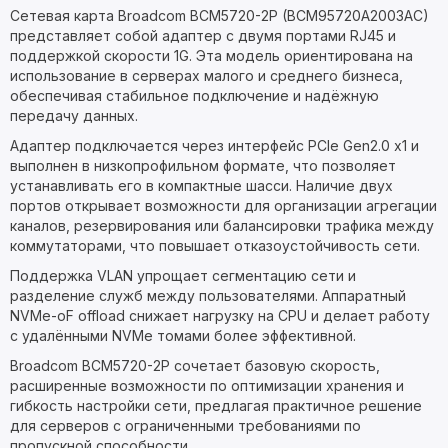
Сетевая карта Broadcom BCM5720-2P (BCM95720A2003AC)
представляет собой адаптер с двумя портами RJ45 и
поддержкой скорости 1G. Эта модель ориентирована на
использование в серверах малого и среднего бизнеса,
обеспечивая стабильное подключение и надёжную
передачу данных.
Адаптер подключается через интерфейс PCIe Gen2.0 x1 и
выполнен в низкопрофильном формате, что позволяет
устанавливать его в компактные шасси. Наличие двух
портов открывает возможности для организации агрегации
каналов, резервирования или балансировки трафика между
коммутаторами, что повышает отказоустойчивость сети.
Поддержка VLAN упрощает сегментацию сети и
разделение служб между пользователями. Аппаратный
NVMe-oF offload снижает нагрузку на CPU и делает работу
с удалёнными NVMe томами более эффективной.
Broadcom BCM5720-2P сочетает базовую скорость,
расширенные возможности по оптимизации хранения и
гибкость настройки сети, предлагая практичное решение
для серверов с ограниченными требованиями по
пропускной способности.