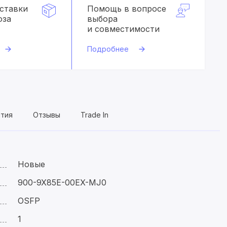
оставки
Помощь в вопросе
оза
выбора
и совместимости
Подробнее
нтия
Отзывы
Trade In
Новые
900-9X85E-00EX-MJ0
OSFP
1