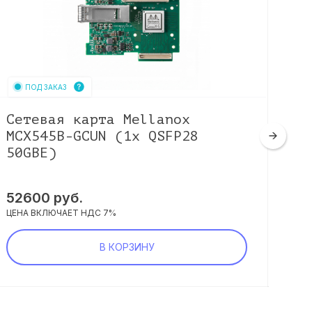
ПОД ЗАКАЗ
Сетевая карта Mellanox
Се
MCX545B-GCUN (1x QSFP28
MC
50GBE)
10
52600
руб.
25
ЦЕНА ВКЛЮЧАЕТ НДС 7%
ЦЕНА
В КОРЗИНУ