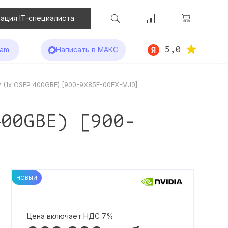
ация IT-специалиста
5,0
ram
Написать в МАКС
P (1x OSFP 400GBE) [900-9X85E-00EX-MJ0]
400GBE) [900-
НОВЫЙ
Цена включает НДС 7%