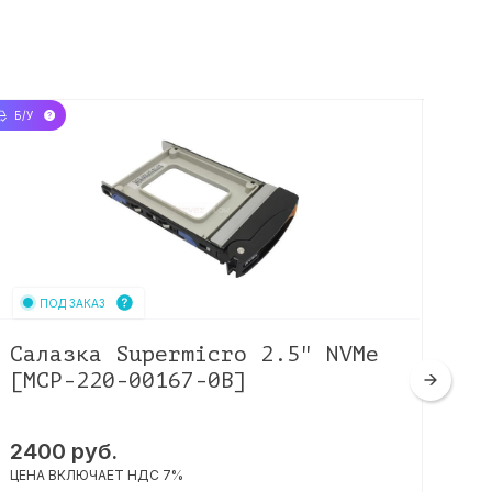
Б/У
Б/У
ПОД ЗАКАЗ
Салазка Supermicro 2.5" NVMe
Са
[MCP-220-00167-0B]
60
2400
руб.
ЦЕНА
ЦЕНА ВКЛЮЧАЕТ НДС 7%