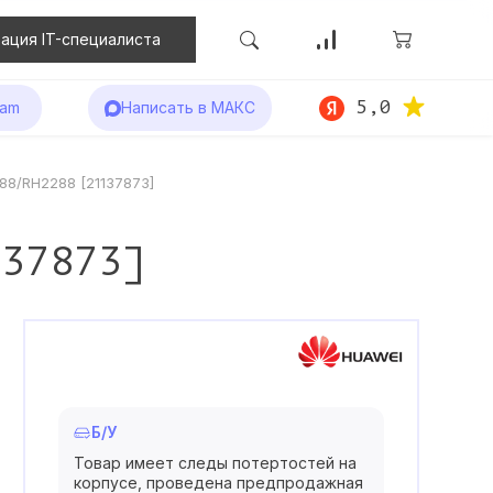
ация IT-специалиста
5,0
ram
Написать в МАКС
88/RH2288 [21137873]
137873]
Б/У
Товар имеет следы потертостей на
корпусе, проведена предпродажная