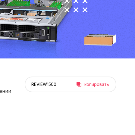
копировать
рении