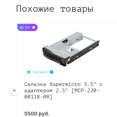
Похожие товары
Б/У
ПОД ЗАКАЗ
Салазка Supermicro 3.5" c
адаптером 2.5" [MCP-220-
00118-0B]
5500
руб.