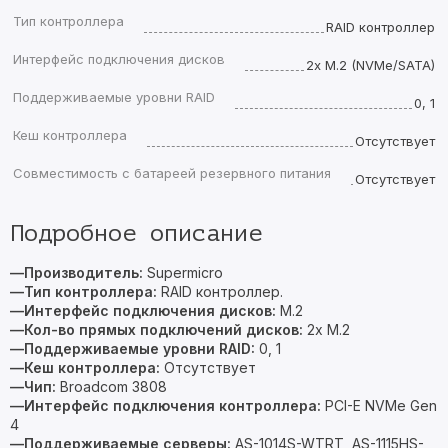
Тип контроллера
RAID контроллер
Интерфейс подключения дисков
2x M.2 (NVMe/SATA)
Поддерживаемые уровни RAID
0, 1
Кеш контроллера
Отсутствует
Совместимость с батареей резервного питания
Отсутствует
Подробное описание
—Производитель:
Supermicro
—Тип контроллера:
RAID контроллер.
—Интерфейс подключения дисков:
M.2
—Кол-во прямых подключений дисков:
2x M.2
—Поддерживаемые уровни RAID:
0, 1
—Кеш контроллера:
Отсутствует
—Чип:
Broadcom 3808
—
Интерфейс подключения контроллера:
PCI-E NVMe Gen
4
—Поддерживаемые серверы:
AS-1014S-WTRT, AS-1115HS-