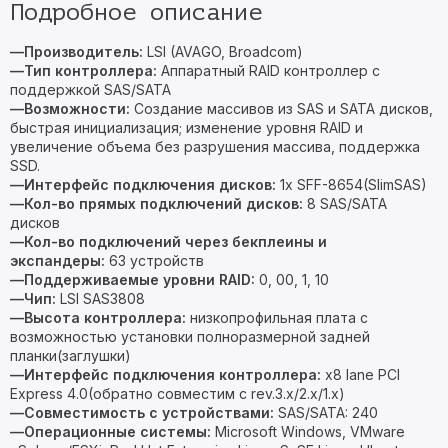
Подробное описание
—Производитель:
LSI (AVAGO, Broadcom)
—Тип контроллера:
Аппаратный RAID контроллер с
поддержкой SAS/SATA
—Возможности:
Создание массивов из SAS и SATA дисков,
быстрая инициализация; изменение уровня RAID и
увеличение объема без разрушения массива, поддержка
SSD.
—Интерфейс подключения дисков:
1x SFF-8654(SlimSAS)
—Кол-во прямых подключений дисков:
8 SAS/SATA
дисков
—Кол-во подключений через бекплеины и
экспандеры:
63 устройств
—Поддерживаемые уровни RAID:
0, 00, 1, 10
—Чип:
LSI SAS3808
—Высота контроллера:
низкопрофильная плата с
возможностью установки полноразмерной задней
планки(заглушки)
—
Интерфейс подключения контроллера:
x8 lane PCI
Express 4.0(обратно совместим с rev.3.x/2.x/1.х)
—Совместимость с устройствами:
SAS/SATA: 240
—Операционные системы:
Microsoft Windows, VMware