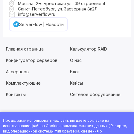
Москва, 2-я Брестская ул., 39 строение 4
Санкт-Петербург, ул. Заозерная 8к2Л
info@serverflow.ru
ServerFlow | Новости
Главная страница
Калькулятор RAID
Конфигуратор серверов
О нас
AI серверы
Блог
Комплектующие
Кейсы
Контакты
Сетевое оборудование
Продолжная использовать наш сайт, вы даете согласие на
Хотите работать с нами?
Заполните анкету
или
использование файлов Cookie, пользовательских данных (IP-адрес,
посмотрите все вакансии
вид операционной системы, тип браузера, сведения о