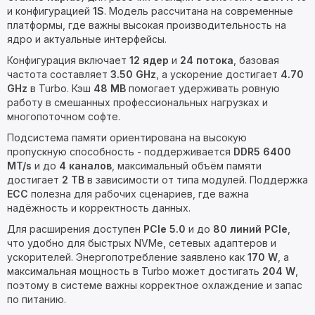
и конфигурацией
1S
. Модель рассчитана на современные
платформы, где важны высокая производительность на
ядро и актуальные интерфейсы.
Конфигурация включает
12 ядер
и
24 потока
, базовая
частота составляет
3.50 GHz
, а ускорение достигает
4.70
GHz
в Turbo. Кэш
48 MB
помогает удерживать ровную
работу в смешанных профессиональных нагрузках и
многопоточном софте.
Подсистема памяти ориентирована на высокую
пропускную способность - поддерживается
DDR5 6400
MT/s
и до
4 каналов
, максимальный объём памяти
достигает
2 TB
в зависимости от типа модулей. Поддержка
ECC
полезна для рабочих сценариев, где важна
надёжность и корректность данных.
Для расширения доступен
PCIe 5.0
и до
80 линий PCIe
,
что удобно для быстрых NVMe, сетевых адаптеров и
ускорителей. Энергопотребление заявлено как
170 W
, а
максимальная мощность в Turbo может достигать
204 W
,
поэтому в системе важны корректное охлаждение и запас
по питанию.