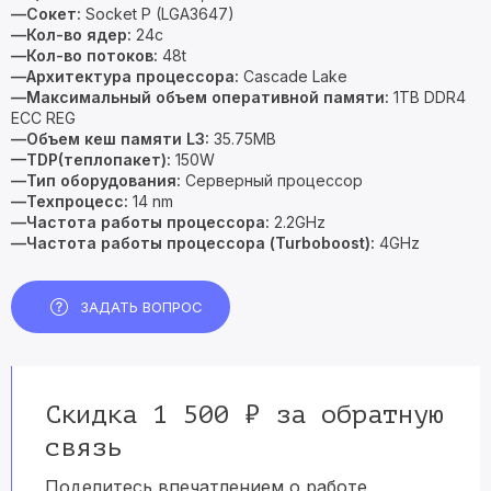
—Сокет:
Socket P (LGA3647)
—Кол-во ядер:
24c
—Кол-во потоков:
48t
—Архитектура процессора:
Cascade Lake
—Максимальный объем оперативной памяти:
1TB DDR4
ECC REG
—Объем кеш памяти L3:
35.75MB
—TDP(теплопакет):
150W
—Тип оборудования:
Серверный процессор
—Техпроцесс:
14 nm
—Частота работы процессора:
2.2GHz
—Частота работы процессора (Turboboost):
4GHz
ЗАДАТЬ ВОПРОС
Скидка 1 500 ₽ за обратную
связь
Поделитесь впечатлением о работе