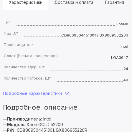
Характеристики
Доставка и оплата
Гарантия
Тип
Новые
Парт.№
CD8069504451301 / BX806955220R
Производитель
Intel
Сокет (Разъем процессора)
LGA3647
Количество ядер, Шт
24
Количество потоков, Шт
48
Подробные характеристики
Подробное описание
—Производитель:
Intel
—Модель:
Xeon GOLD 5220R
—P/N:
CD8069504451301, BX806955220R