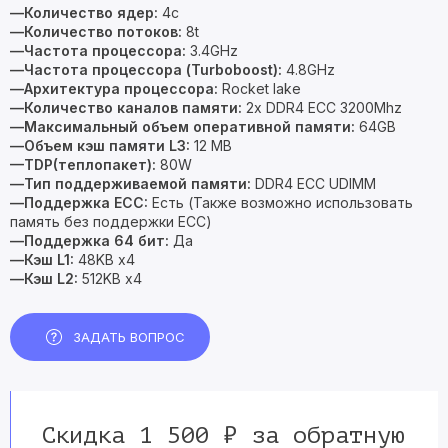
—Количество ядер:
4c
—Количество потоков:
8t
—Частота процессора:
3.4GHz
—Частота процессора (Turboboost):
4.8GHz
—Архитектура процессора:
Rocket lake
—Количество каналов памяти:
2x DDR4 ECC 3200Mhz
—Максимальный объем оперативной памяти:
64GB
—Объем кэш памяти L3:
12 MB
—TDP(теплопакет):
80W
—Тип поддерживаемой памяти:
DDR4 ECC UDIMM
—Поддержка ECC:
Есть (Также возможно использовать
память без поддержки ECC)
—Поддержка 64 бит:
Да
—Кэш L1:
48KB x4
—Кэш L2:
512KB x4
ЗАДАТЬ ВОПРОС
Скидка 1 500 ₽ за обратную