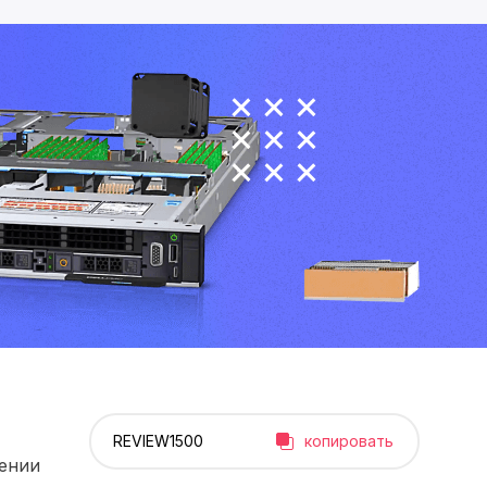
копировать
рении