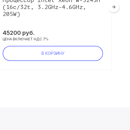
Процессор Intel Xeon W-3245M
Пр
(16c/32t, 3.2GHz-4.6GHz,
Th
205W)
(3
45200
руб.
67
ЦЕНА ВКЛЮЧАЕТ НДС 7%
ЦЕНА
В КОРЗИНУ