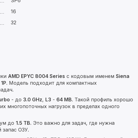
SP6
16
32
йки
AMD EPYC 8004 Series
с кодовым именем
Siena
и
1P
. Модель подходит для компактных
адач.
urbo
- до
3.0 GHz
,
L3
-
64 MB
. Такой профиль хорошо
гих многопоточных нагрузок в пределах одного
ум до
1.5 TB
. Это важно для задач, где нужна
 запас ОЗУ.