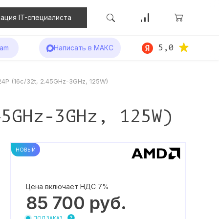
ация IT-специалиста
5,0
ram
Написать в МАКС
P (16c/32t, 2.45GHz-3GHz, 125W)
45GHz-3GHz, 125W)
НОВЫЙ
Цена включает НДС 7%
85 700
руб.
ПОД ЗАКАЗ