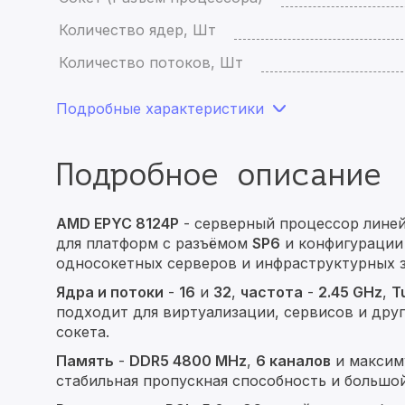
Количество ядер, Шт
Количество потоков, Шт
Подробные характеристики
Подробное описание
AMD EPYC 8124P
- серверный процессор лине
для платформ с разъёмом
SP6
и конфигураци
односокетных серверов и инфраструктурных з
Ядра и потоки
-
16
и
32
,
частота
-
2.45 GHz
,
T
подходит для виртуализации, сервисов и дру
сокета.
Память
-
DDR5 4800 MHz
,
6 каналов
и максим
стабильная пропускная способность и большой