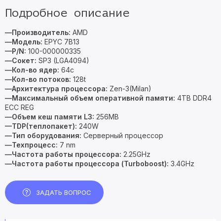
Подробное описание
—Производитель:
AMD
—Модель:
EPYC 7B13
—P/N:
100-000000335
—Сокет:
SP3 (LGA4094)
—Кол-во ядер:
64c
—Кол-во потоков:
128t
—Архитектура процессора:
Zen-3(Milan)
—Максимальный объем оперативной памяти:
4TB DDR4
ECC REG
—Объем кеш памяти L3:
256MB
—TDP(теплопакет):
240W
—Тип оборудования:
Серверный процессор
—Техпроцесс:
7 nm
—Частота работы процессора:
2.25GHz
—Частота работы процессора (Turboboost):
3.4GHz
ЗАДАТЬ ВОПРОС