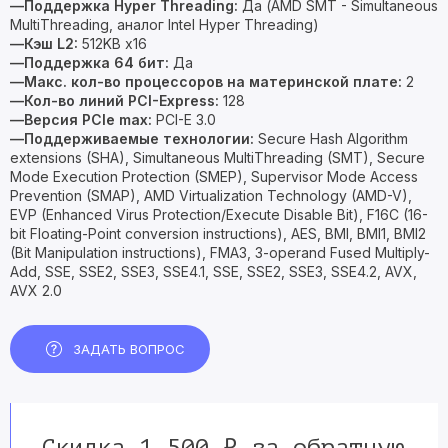
—Поддержка Hyper Threading:
Да (AMD SMT - Simultaneous
MultiThreading, аналог Intel Hyper Threading)
—Кэш L2:
512KB x16
—Поддержка 64 бит:
Да
—Макс. кол-во процессоров на материнской плате:
2
—Кол-во линий PCI-Express:
128
—Версия PCIe max:
PCI-E 3.0
—Поддерживаемые технологии:
Secure Hash Algorithm
extensions (SHA), Simultaneous MultiThreading (SMT), Secure
Mode Execution Protection (SMEP), Supervisor Mode Access
Prevention (SMAP), AMD Virtualization Technology (AMD-V),
EVP (Enhanced Virus Protection/Execute Disable Bit), F16C (16-
bit Floating-Point conversion instructions), AES, BMI, BMI1, BMI2
(Bit Manipulation instructions), FMA3, 3-operand Fused Multiply-
Add, SSE, SSE2, SSE3, SSE4.1, SSE, SSE2, SSE3, SSE4.2, AVX,
AVX 2.0
ЗАДАТЬ ВОПРОС
Скидка 1 500 ₽ за обратную