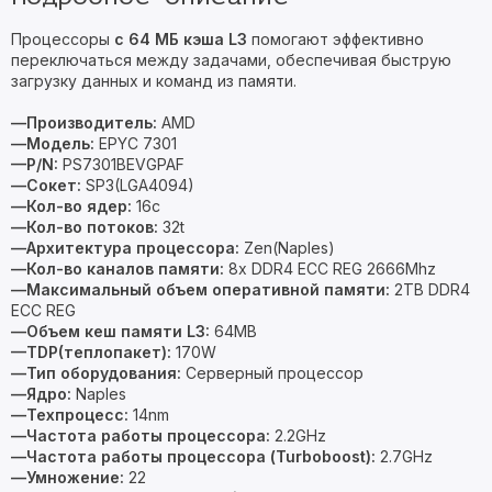
Процессоры
с 64 МБ кэша L3
помогают эффективно
переключаться между задачами, обеспечивая быструю
загрузку данных и команд из памяти.
—Производитель:
AMD
—Модель:
EPYC 7301
—P/N:
PS7301BEVGPAF
—Сокет:
SP3(LGA4094)
—Кол-во ядер:
16c
—Кол-во потоков:
32t
—Архитектура процессора:
Zen(Naples)
—Кол-во каналов памяти:
8x DDR4 ECC REG 2666Mhz
—Максимальный объем оперативной памяти:
2TB DDR4
ECC REG
—Объем кеш памяти L3:
64MB
—TDP(теплопакет):
170W
—Тип оборудования:
Серверный процессор
—Ядро:
Naples
—Техпроцесс:
14nm
—Частота работы процессора:
2.2GHz
—Частота работы процессора (Turboboost):
2.7GHz
—Умножение:
22