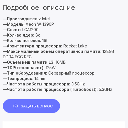
Подробное описание
—Производитель:
Intel
—Модель:
Xeon W-1390P
—Сокет:
LGA1200
—Кол-во ядер:
8c
—Кол-во потоков:
16t
—Архитектура процессора:
Rocket Lake
—Максимальный объем оперативной памяти:
128GB
DDR4 ECC REG
—Объем кеш памяти L3:
16MB
—TDP(теплопакет):
125W
—Тип оборудования:
Серверный процессор
—Техпроцесс:
14 nm
—Частота работы процессора:
3.5GHz
—Частота работы процессора (Turboboost):
5.3GHz
ЗАДАТЬ ВОПРОС