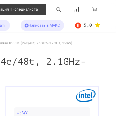
ация IT-специалиста
5,0
ram
Написать в МАКС
tinum 8160M (24c/48t, 2.1GHz-3.7GHz, 150W)
24c/48t, 2.1GHz-
Б/У