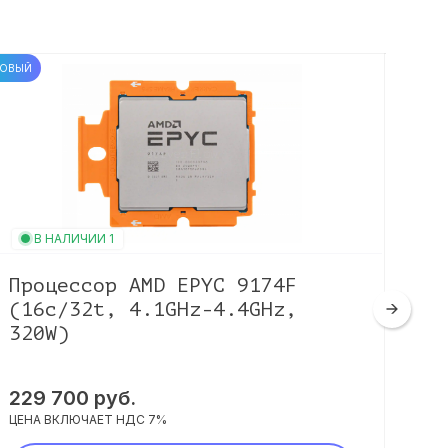
ОВЫЙ
НОВЫЙ
В НАЛИЧИИ 1
В
Процессор AMD EPYC 9174F
Пр
(16c/32t, 4.1GHz-4.4GHz,
(2
320W)
198
229 700 руб.
ЦЕНА
ЦЕНА ВКЛЮЧАЕТ НДС 7%