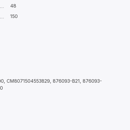
48
150
0, CM8071504553829, 876093-B21, 876093-
00