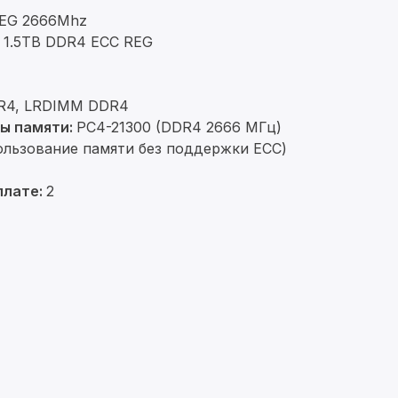
EG 2666Mhz
1.5TB DDR4 ECC REG
DR4, LRDIMM DDR4
ы памяти:
PC4-21300 (DDR4 2666 МГц)
ользование памяти без поддержки ECC)
плате:
2