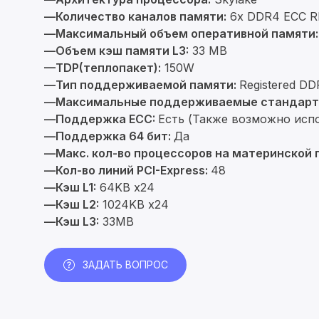
—Количество каналов памяти:
6x DDR4 ECC R
—Максимальный объем оперативной памяти:
—Объем кэш памяти L3:
33 MB
—TDP(теплопакет):
150W
—Тип поддерживаемой памяти:
Registered D
—Максимальные поддерживаемые стандарт
—Поддержка ECC:
Есть (Также возможно исп
—Поддержка 64 бит:
Да
—Макс. кол-во процессоров на материнской 
—Кол-во линий PCI-Express:
48
—Кэш L1:
64KB x24
—Кэш L2:
1024KB x24
—Кэш L3:
33MB
ЗАДАТЬ ВОПРОС