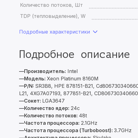
Количество потоков, Шт
TDP (тепловыделение), W
Подробные характеристики
Подробное описание
—Производитель:
Intel
—Модель:
Xeon Platinum 8160M
—P/N:
SR3B8, HPE 878151-B21, Cd806730340660
L21, 4XG7A07193, 877851-B21, CD80673034066
—Сокет:
LGA3647
—Количество ядер:
24c
—Количество потоков:
48t
—Частота процессора:
2.1GHz
—Частота процессора (Turboboost):
3.7GHz
—Архитектура процессора:
Skylake