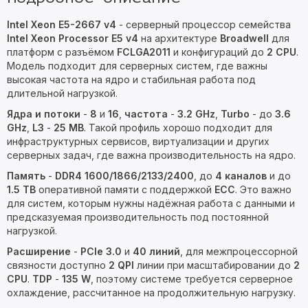
Intel Xeon E5-2667 v4
- серверный процессор семейства
Intel Xeon Processor E5 v4
на архитектуре
Broadwell
для
платформ с разъёмом
FCLGA2011
и конфигураций до
2 CPU
.
Модель подходит для серверных систем, где важны
высокая частота на ядро и стабильная работа под
длительной нагрузкой.
Ядра и потоки
-
8
и
16
,
частота
-
3.2 GHz
,
Turbo
- до
3.6
GHz
,
L3
-
25 MB
. Такой профиль хорошо подходит для
инфраструктурных сервисов, виртуализации и других
серверных задач, где важна производительность на ядро.
Память
-
DDR4 1600/1866/2133/2400
, до
4 каналов
и до
1.5 TB
оперативной памяти с поддержкой
ECC
. Это важно
для систем, которым нужны надёжная работа с данными и
предсказуемая производительность под постоянной
нагрузкой.
Расширение
-
PCIe 3.0
и
40 линий
, для межпроцессорной
связности доступно
2 QPI
линии при масштабировании до
2
CPU
.
TDP
-
135 W
, поэтому системе требуется серверное
охлаждение, рассчитанное на продолжительную нагрузку.