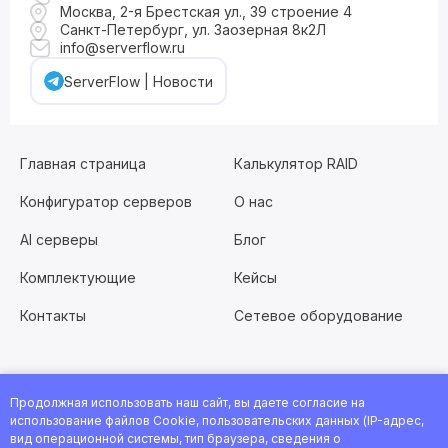
Москва, 2-я Брестская ул., 39 строение 4
Санкт-Петербург, ул. Заозерная 8к2Л
info@serverflow.ru
ServerFlow | Новости
Главная страница
Калькулятор RAID
Конфигуратор серверов
О нас
AI серверы
Блог
Комплектующие
Кейсы
Контакты
Сетевое оборудование
Продолжная использовать наш сайт, вы даете согласие на
Хотите работать с нами?
Заполните анкету
или
использование файлов Cookie, пользовательских данных (IP-адрес,
посмотрите все вакансии
вид операционной системы, тип браузера, сведения о