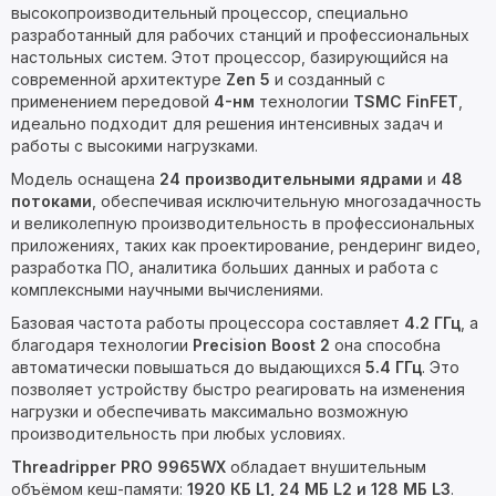
высокопроизводительный процессор, специально
разработанный для рабочих станций и профессиональных
настольных систем. Этот процессор, базирующийся на
современной архитектуре
Zen 5
и созданный с
применением передовой
4-нм
технологии
TSMC FinFET
,
идеально подходит для решения интенсивных задач и
работы с высокими нагрузками.
Модель оснащена
24 производительными ядрами
и
48
потоками
, обеспечивая исключительную многозадачность
и великолепную производительность в профессиональных
приложениях, таких как проектирование, рендеринг видео,
разработка ПО, аналитика больших данных и работа с
комплексными научными вычислениями.
Базовая частота работы процессора составляет
4.2 ГГц
, а
благодаря технологии
Precision Boost 2
она способна
автоматически повышаться до выдающихся
5.4 ГГц
. Это
позволяет устройству быстро реагировать на изменения
нагрузки и обеспечивать максимально возможную
производительность при любых условиях.
Threadripper PRO 9965WX
обладает внушительным
объёмом кеш-памяти:
1920 КБ L1, 24 МБ L2 и 128 МБ L3
.