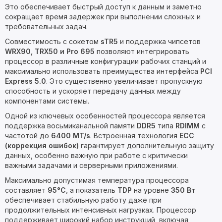
Это обеспечивает быстрый доступ к данным и заметно
сокращает время задержек при выполнении сложных и
требовательных задач.
Совместимость с сокетом
sTR5
и поддержка чипсетов
WRX90, TRX50 и Pro 695
позволяют интегрировать
процессор в различные конфигурации рабочих станций и
максимально использовать преимущества интерфейса
PCI
Express 5.0
. Это существенно увеличивает пропускную
способность и ускоряет передачу данных между
компонентами системы.
Одной из ключевых особенностей процессора является
поддержка восьмиканальной памяти
DDR5
типа
RDIMM
с
частотой до
6400 MT/s
. Встроенная технология
ECC
(коррекция ошибок)
гарантирует дополнительную защиту
данных, особенно важную при работе с критически
важными задачами и серверными приложениями.
Максимально допустимая температура процессора
составляет
95°C
, а показатель
TDP
на уровне
350 Вт
обеспечивает стабильную работу даже при
продолжительных интенсивных нагрузках. Процессор
поддерживает широкий набор инструкций, включая