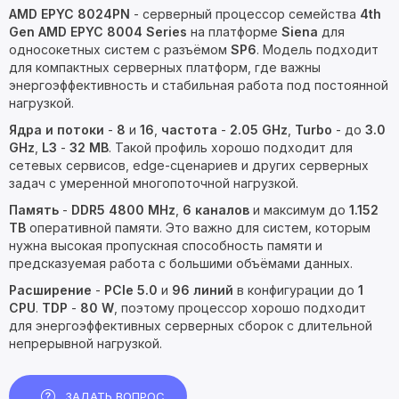
AMD EPYC 8024PN
- серверный процессор семейства
4th
Gen AMD EPYC 8004 Series
на платформе
Siena
для
односокетных систем с разъёмом
SP6
. Модель подходит
для компактных серверных платформ, где важны
энергоэффективность и стабильная работа под постоянной
нагрузкой.
Ядра и потоки
-
8
и
16
,
частота
-
2.05 GHz
,
Turbo
- до
3.0
GHz
,
L3
-
32 MB
. Такой профиль хорошо подходит для
сетевых сервисов, edge-сценариев и других серверных
задач с умеренной многопоточной нагрузкой.
Память
-
DDR5 4800 MHz
,
6 каналов
и максимум до
1.152
TB
оперативной памяти. Это важно для систем, которым
нужна высокая пропускная способность памяти и
предсказуемая работа с большими объёмами данных.
Расширение
-
PCIe 5.0
и
96 линий
в конфигурации до
1
CPU
.
TDP
-
80 W
, поэтому процессор хорошо подходит
для энергоэффективных серверных сборок с длительной
непрерывной нагрузкой.
ЗАДАТЬ ВОПРОС