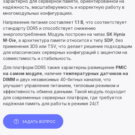
характерно для серверной памяти, ориентированной на
надёжность, масштабируемость и корректную работу в
многомодульных конфигурациях.
Напряжение питания составляет
1.1 В
, что соответствует
стандарту DDR5 и способствует снижению
энергопотребления. Модуль построен на чипах
SK Hynix
M-Die
, а архитектура памяти относится к типу
SDP
, без
применения 3DS или TSV, что делает решение подходящим
для классических серверных конфигураций с акцентом на
совместимость и стабильность.
Для платформ DDR5 также характерны размещение
PMIC
на самом модуле
, наличие
температурных датчиков на
DIMM
и двух независимых 40-битных каналов, что
улучшает управление питанием, тепловым режимом и
эффективность обмена данными. Такой модуль подходит
для современных серверных платформ, где требуется
надёжная память для работы в режиме 24/7.
ЗАДАТЬ ВОПРОС