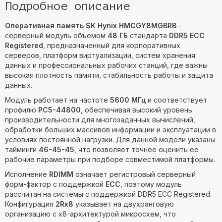
Подробное описание
Оперативная память SK Hynix HMCGY8MGBRB
-
серверный модуль объёмом
48 ГБ
стандарта
DDR5 ECC
Registered
, предназначенный для корпоративных
серверов, платформ виртуализации, систем хранения
данных и профессиональных рабочих станций, где важны
высокая плотность памяти, стабильность работы и защита
данных.
Модуль работает на частоте
5600 МГц
и соответствует
профилю
PC5-44800
, обеспечивая высокий уровень
производительности для многозадачных вычислений,
обработки больших массивов информации и эксплуатации в
условиях постоянной нагрузки. Для данной модели указаны
тайминги
46-45-45
, что позволяет точнее оценить её
рабочие параметры при подборе совместимой платформы.
Исполнение
RDIMM
означает регистровый серверный
форм-фактор с поддержкой
ECC
, поэтому модуль
рассчитан на системы с поддержкой DDR5 ECC Registered.
Конфигурация
2Rx8
указывает на двухранговую
организацию с x8-архитектурой микросхем, что