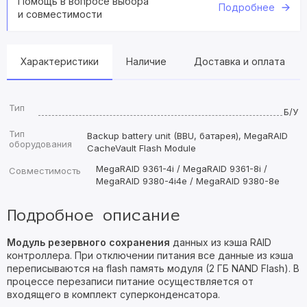
Помощь в вопросе выбора
Подробнее
и совместимости
Характеристики
Наличие
Доставка и оплата
Тип
Б/У
Тип
Backup battery unit (BBU, батарея), MegaRAID
оборудования
CacheVault Flash Module
MegaRAID 9361-4i / MegaRAID 9361-8i /
Совместимость
MegaRAID 9380-4i4e / MegaRAID 9380-8e
Подробное описание
Модуль резервного сохранения
данных из кэша RAID
контроллера. При отключении питания все данные из кэша
переписываются на flash память модуля (2 ГБ NAND Flash). В
процессе перезаписи питание осуществляется от
входящего в комплект суперконденсатора.