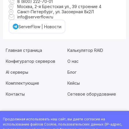
8 (800) 222-70-01
Москва, 2-я Брестская ул., 39 строение 4
Санкт-Петербург, ул. Заозерная 8к2Л
info@serverflow.ru
ServerFlow | Новости
Главная страница
Калькулятор RAID
Конфигуратор серверов
О нас
AI серверы
Блог
Комплектующие
Кейсы
Контакты
Сетевое оборудование
Продолжная использовать наш сайт, вы даете согласие на
Хотите работать с нами?
Заполните анкету
или
использование файлов Cookie, пользовательских данных (IP-адрес,
посмотрите все вакансии