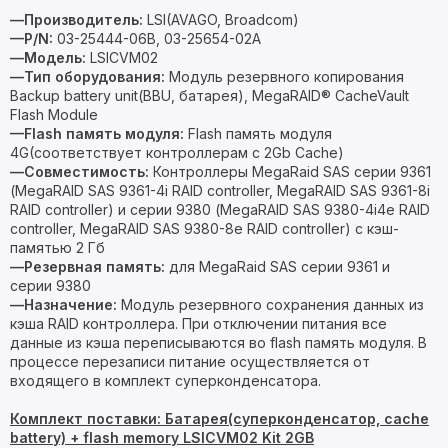
—Производитель:
LSI(AVAGO, Broadcom)
—P/N:
03-25444-06B, 03-25654-02A
—Модель:
LSICVM02
—Тип оборудования:
Модуль резервного копирования
Backup battery unit(BBU, батарея), MegaRAID® CacheVault
Flash Module
—Flash память модуля:
Flash память модуля
4G(соответствует контроллерам с 2Gb Cache)
—Совместимость:
Контроллеры MegaRaid SAS серии 9361
(MegaRAID SAS 9361-4i RAID controller, MegaRAID SAS 9361-8i
RAID controller) и серии 9380 (MegaRAID SAS 9380-4i4e RAID
controller, MegaRAID SAS 9380-8e RAID controller) с кэш-
памятью 2 Гб
—Резервная память:
для MegaRaid SAS серии 9361 и
серии 9380
—Назначение:
Модуль резервного сохранения данных из
кэша RAID контроллера. При отключении питания все
данные из кэша переписываются во flash память модуля. В
процессе перезаписи питание осуществляется от
входящего в комплект суперконденсатора.
Комплект поставки: Батарея(суперконденсатор, cache
battery) + flash memory LSICVM02 Kit 2GB