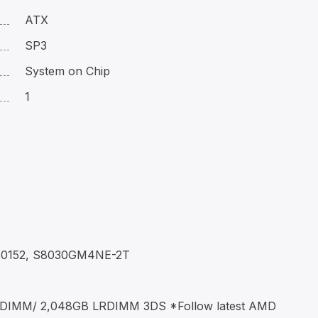
ATX
SP3
System on Chip
1
50152, S8030GM4NE-2T
DIMM/ 2,048GB LRDIMM 3DS *Follow latest AMD