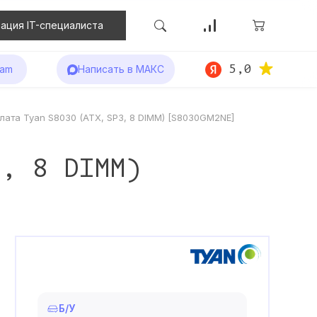
ация IT-специалиста
5,0
ram
Написать в МАКС
лата Tyan S8030 (ATX, SP3, 8 DIMM) [S8030GM2NE]
3, 8 DIMM)
Б/У