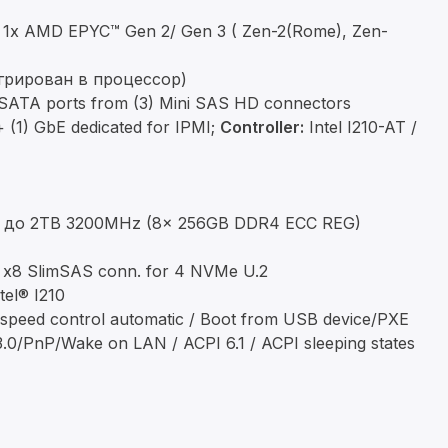
1х AMD EPYC™ Gen 2/ Gen 3 ( Zen-2(Rome), Zen-
грирован в процессор)
) SATA ports from (3) Mini SAS HD connectors
 (1) GbE dedicated for IPMI;
Controller:
Intel I210-AT /
до 2TB 3200MHz (8x 256GB DDR4 ECC REG)
0 x8 SlimSAS conn. for 4 NVMe U.2
el® I210
peed control automatic / Boot from USB device/PXE
.0/PnP/Wake on LAN / ACPI 6.1 / ACPI sleeping states