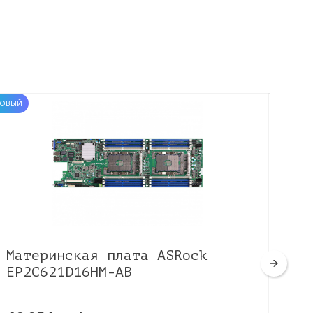
ОВЫЙ
НОВЫЙ
Материнская плата ASRock
Ма
EP2C621D16HM-AB
W7