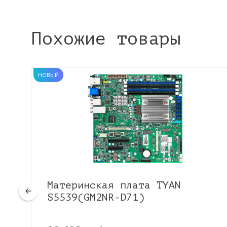
Похожие товары
НОВЫЙ
ro
Материнская плата TYAN
S5539(GM2NR-D71)