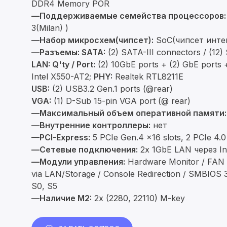
DDR4 Memory POR
—Поддерживаемые семейства процессоров:
3(Milan) )
—Набор микросхем(чипсет):
SoC(чипсет инте
—Разъемы:
SATA:
(2) SATA-III connectors / (12
LAN: Q'ty / Port:
(2) 10GbE ports + (2) GbE ports +
Intel X550-AT2;
PHY:
Realtek RTL8211E
USB:
(2) USB3.2 Gen.1 ports (@rear)
VGA:
(1) D-Sub 15-pin VGA port (@ rear)
—Максимальный объем оперативной памяти:
—Внутренние контроллеры:
нет
—PCI-Express:
5 PCIe Gen.4 x16 slots, 2 PCIe 4.
—Сетевые подключения:
2x 1GbE LAN через Int
—Модули управления:
Hardware Monitor / FAN s
via LAN/Storage / Console Redirection / SMBIOS 3
S0, S5
—Наличие M2:
2x (2280, 22110) M-key