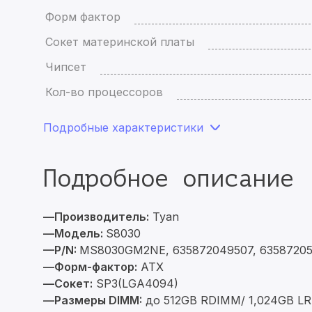
Форм фактор
Сокет материнской платы
Чипсет
Кол-во процессоров
Подробные характеристики
Подробное описание
—Производитель:
Tyan
—Модель:
S8030
—P/N:
MS8030GM2NE, 635872049507, 6358720
—Форм-фактор:
ATX
—Сокет:
SP3(LGA4094)
—Размеры DIMM:
до 512GB RDIMM/ 1,024GB LR