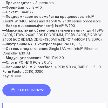
—Производитель:
Supermicro
—Форм-фактор:
E-ATX
—Сокет:
LGA4677
—Поддерживаемые семейства процессоров:
Intel®
Xeon® W-3400 series and Xeon® W-2400 series processors
—Набор микросхем(чипсет):
Intel® W790
—Максимальный объем оперативной памяти:
до 4TB(W-
3400)/2TB(W-2400) 3DS ECC RDIMM, 1TB(W-3400)/512GB(W-
2400) ECC RDIMM; DDR5-4800MT/s(1DPC)/ 4400MT/s(2DPC)
—Внутренние RAID-контроллеры:
RAID 0, 1, 5, 10
—Сетевые подключения:
Single LAN with Intel® Ethernet
Controller I210-AT
—Модуль управления IPMI:
IPMI 2.0
—Слоты PCI-E:
6 PCIe 5.0 x16
—Наличие M2:
M.2 Interface:
4 PCIe 5.0 x4, RAID 0, 1, 5, 10
Form Factor:
22110, 2280
Key:
M-Key
ЗАДАТЬ ВОПРОС