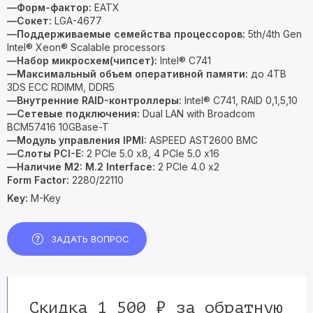
—Форм-фактор:
EATX
—Сокет:
LGA-4677
—Поддерживаемые семейства процессоров:
5th/4th Gen
Intel® Xeon® Scalable processors
—Набор микросхем(чипсет):
Intel® C741
—Максимальный объем оперативной памяти:
до 4TB
3DS ECC RDIMM, DDR5
—Внутренние RAID-контроллеры:
Intel® C741, RAID 0,1,5,10
—Сетевые подключения:
Dual LAN with Broadcom
BCM57416 10GBase-T
—Модуль управления IPMI:
ASPEED AST2600 BMC
—Слоты PCI-E:
2 PCIe 5.0 x8, 4 PCIe 5.0 x16
—Наличие M2:
M.2 Interface:
2 PCIe 4.0 x2
Form Factor:
2280/22110
Key:
M-Key
ЗАДАТЬ ВОПРОС
Скидка 1 500 ₽ за обратную