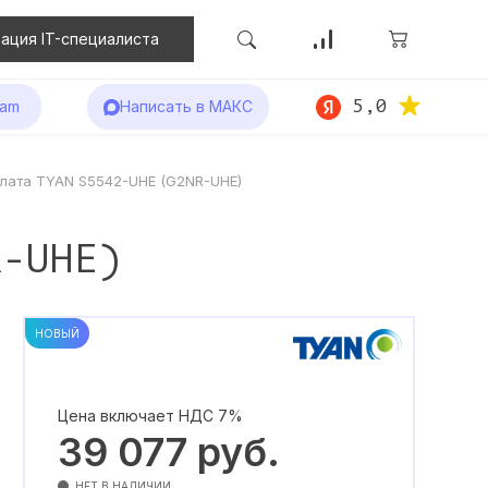
ация IT-специалиста
5,0
ram
Написать в МАКС
лата TYAN S5542-UHE (G2NR-UHE)
R-UHE)
НОВЫЙ
Цена включает НДС 7%
39 077
руб.
НЕТ В НАЛИЧИИ