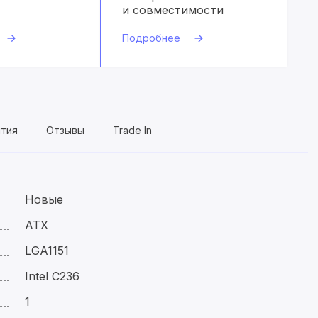
и совместимости
Подробнее
нтия
Отзывы
Trade In
Новые
ATX
LGA1151
Intel C236
1