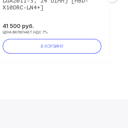
LGA2011-3, 24 DIMM) [MBD-
X10DRC-LN4+]
76 
ЦЕНА
41 500 руб.
ЦЕНА ВКЛЮЧАЕТ НДС 7%
В КОРЗИНУ