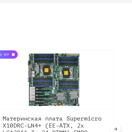
Б/У
НОВЫЙ
Материнская плата Supermicro
Ма
X10DRС-LN4+ (EE-ATX, 2x
W6