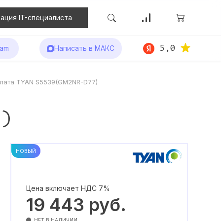
ация IT-специалиста
5,0
ram
Написать в МАКС
плата TYAN S5539(GM2NR-D77)
7)
НОВЫЙ
Цена включает НДС 7%
19 443
руб.
НЕТ В НАЛИЧИИ