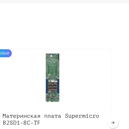
ОВЫЙ
НОВЫЙ
Материнская плата Supermicro
Ма
B2SD1-8C-TF
I