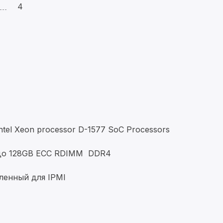
4
l Xeon processor D-1577 SoC Processors
 до 128GB ECC RDIMM DDR4
ленный для IPMI