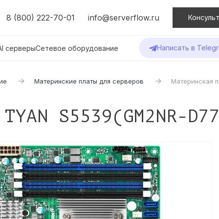
8 (800) 222-70-01
info@serverflow.ru
Консульт
Написать в Teleg
AI серверы
Сетевое оборудование
ие
Материнские платы для серверов
Материнская 
 TYAN S5539(GM2NR-D7