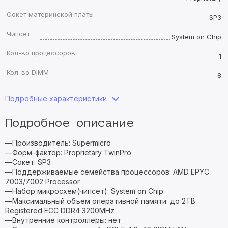
Сокет материнской платы
SP3
Чипсет
System on Chip
Кол-во процессоров
1
Кол-во DIMM
8
Подробные характеристики
Подробное описание
—Производитель: Supermicro
—Форм-фактор: Proprietary TwinPro
—Сокет: SP3
—Поддерживаемые семейства процессоров: AMD EPYC
7003/7002 Processor
—Набор микросхем(чипсет): System on Chip
—Максимальный объем оперативной памяти: до 2TB
Registered ECC DDR4 3200MHz
—Внутренние контроллеры: нет