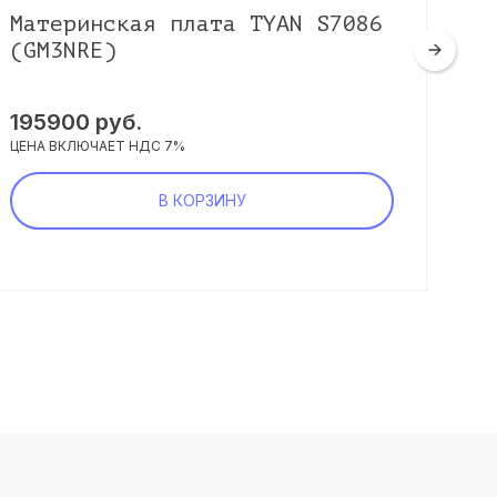
Материнская плата TYAN S7086
Ма
(GM3NRE)
X1
195900
руб.
67
ЦЕНА ВКЛЮЧАЕТ НДС 7%
ЦЕНА
В КОРЗИНУ