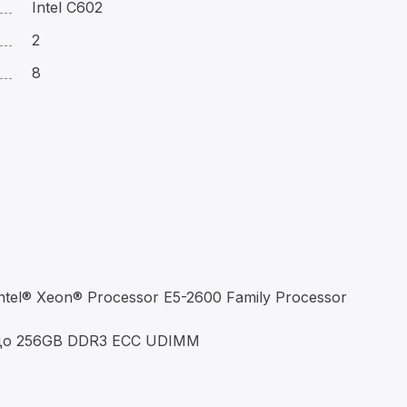
Intel C602
2
8
l® Xeon® Processor E5-2600 Family Processor
до 256GB DDR3 ECC UDIMM