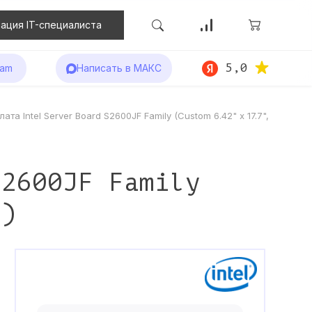
ация IT-специалиста
5,0
ram
Написать в МАКС
ата Intel Server Board S2600JF Family (Custom 6.42" x 17.7",
S2600JF Family
M)