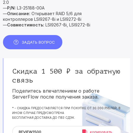
2.0
—
P/N:
L3-25188-00A
—
Описание:
Открывает RAID 5/6 для
контроллеров LSI9267-8i и LSI9272-8i
—
Совместимость:
LSI9267-8i, LSI9272-8i
ЗАДАТЬ ВОПРОС
Скидка 1 500 ₽ за обратную
связь
Поделитесь впечатлением о работе
ServerFlow после получения заказа.
* - СКИДКА ПРЕДОСТАВЛЯЕТСЯ ПРИ ПОКУПКЕ ОТ 30 000 РУБЛЕЙ, В
ИНОМ СЛУЧАЕ ПРЕДУСМОТРЕНА
БЕСПЛАТНАЯ ДОСТАВКА ДО ПВЗ СДЭК.
копировать