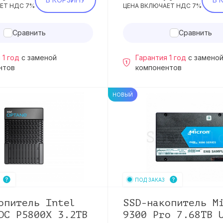
ЕТ НДС 7%
ЦЕНА ВКЛЮЧАЕТ НДС 7%
Сравнить
Сравнить
 1 год
с заменой
Гарантия 1 год
с замено
нтов
компонентов
НОВЫЙ
ПОД ЗАКАЗ
опитель Intel
SSD-накопитель M
DC P5800X 3.2TB
9300 Pro 7.68TB 