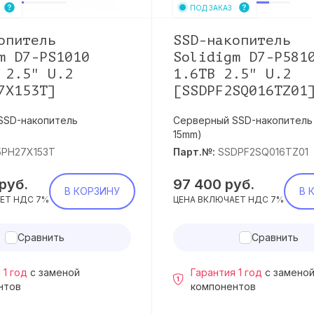
ПОД ЗАКАЗ
опитель
SSD-накопитель
m D7-PS1010
Solidigm D7-P581
 2.5" U.2
1.6TB 2.5" U.2
7X153T]
[SSDPF2SQ016TZ01
SSD-накопитель
Серверный SSD-накопитель U
15mm)
5PH27X153T
Парт.№:
SSDPF2SQ016TZ01
руб.
97 400
руб.
В КОРЗИНУ
В 
ЕТ НДС 7%
ЦЕНА ВКЛЮЧАЕТ НДС 7%
Сравнить
Сравнить
 1 год
с заменой
Гарантия 1 год
с замено
нтов
компонентов