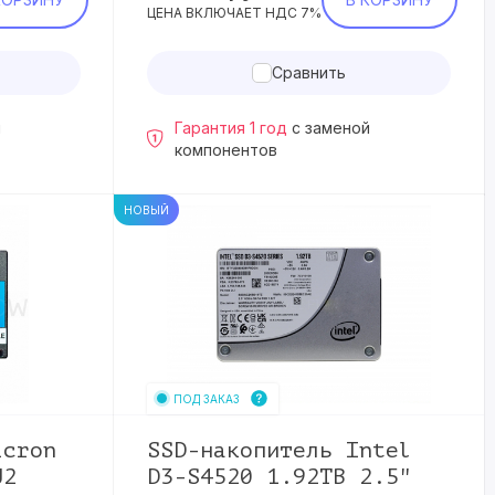
ЦЕНА ВКЛЮЧАЕТ НДС 7%
Сравнить
й
Гарантия 1 год
с заменой
компонентов
НОВЫЙ
ПОД ЗАКАЗ
icron
SSD-накопитель Intel
U2
D3-S4520 1.92TB 2.5"