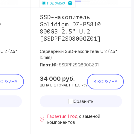
ПОД ЗАКАЗ
SSD-накопитель
0
Solidigm D7-P5810
800GB 2.5" U.2
]
[SSDPF2SQ800GZ01]
.2 (2.5"
Серверный SSD-накопитель U.2 (2.5"
15mm)
Парт.№:
SSDPF2SQ800GZ01
34 000
руб.
КОРЗИНУ
В КОРЗИНУ
ЦЕНА ВКЛЮЧАЕТ НДС 7%
Сравнить
й
Гарантия 1 год
с заменой
компонентов