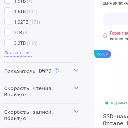
1.5TB
1
ЦЕНА ВКЛЮЧА
U.2 (PCI-E Gen5)
68
1.6TB
111
U.2 (PCI-E Gen3)
79
1.92TB
171
U.3 (PCI-E Gen4)
94
2TB
6
Гарантия
компоне
3.2TB
114
Показать еще
3.84TB
180
НОВЫЙ
4TB
4
Показатель DWPD
5.6TB
1
6.4TB
95
Скорость чтения,
Мбайт/с
7.68TB
169
ПОД ЗАКАЗ
8TB
3
Скорость записи,
SSD-нак
12.8TB
61
Мбайт/с
Optane 
15.36TB
133