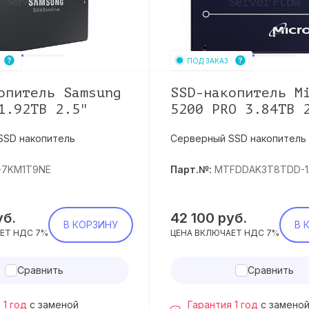
ПОД ЗАКАЗ
опитель Samsung
SSD-накопитель M
1.92TB 2.5"
5200 PRO 3.84TB 
SSD накопитель
Серверный SSD накопитель
-7KM1T9NE
Парт.№:
MTFDDAK3T8TDD-1
уб.
42 100
руб.
В КОРЗИНУ
В 
ЕТ НДС 7%
ЦЕНА ВКЛЮЧАЕТ НДС 7%
Сравнить
Сравнить
 1 год
с заменой
Гарантия 1 год
с замено