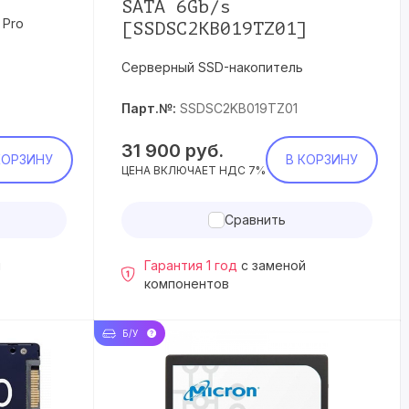
SATA 6Gb/s
 Pro
[SSDSC2KB019TZ01]
Серверный SSD-накопитель
Парт.№:
SSDSC2KB019TZ01
31 900
руб.
КОРЗИНУ
В КОРЗИНУ
ЦЕНА ВКЛЮЧАЕТ НДС 7%
Сравнить
й
Гарантия 1 год
с заменой
компонентов
Б/У