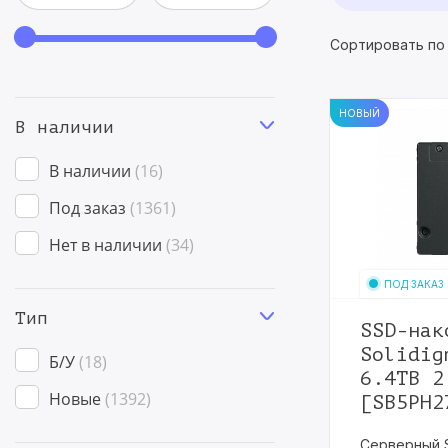
Сортировать по
НОВЫЙ
В наличии
В наличии
16
Под заказ
1361
Нет в наличии
34
ПОД ЗАКАЗ
Тип
SSD-нак
Solidig
Б/У
18
6.4TB 2
Новые
1392
[SB5PH2
Серверный 