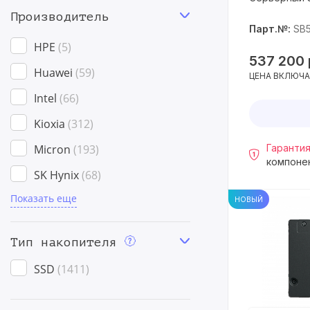
Производитель
Парт.№:
SB
HPE
5
537 200
Huawei
59
ЦЕНА ВКЛЮЧА
Intel
66
Kioxia
312
Micron
193
Гарантия
компоне
SK Hynix
68
Показать еще
Samsung
182
НОВЫЙ
SanDisk
100
Тип накопителя
Seagate
242
SSD
1411
Solidigm
72
WD
106