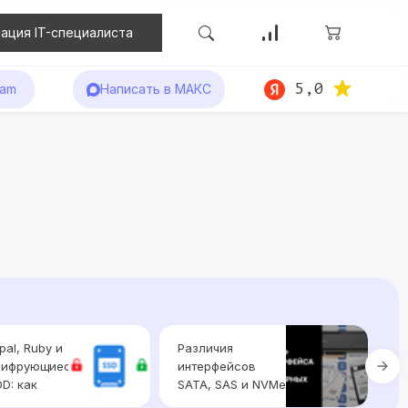
ация IT-специалиста
5,0
ram
Написать в МАКС
al, Ruby и
Различия
Т
ифрующиеся
интерфейсов
с
D: как
SATA, SAS и NVMe
на
ть
для серверных
в