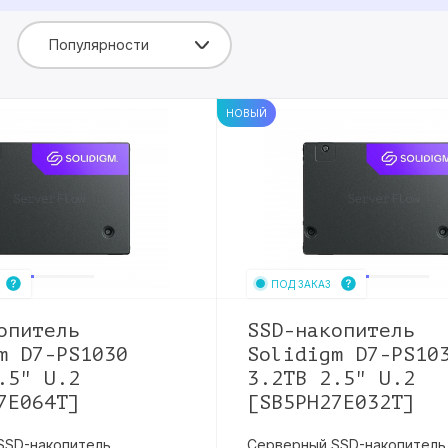
Blowfish
защищ
накоп
Популярности
НОВЫЙ
ПОД ЗАКАЗ
опитель
SSD-накопитель
m D7-PS1030
Solidigm D7-PS10
.5" U.2
3.2TB 2.5" U.2
7E064T]
[SB5PH27E032T]
SSD-накопитель
Серверный SSD-накопитель