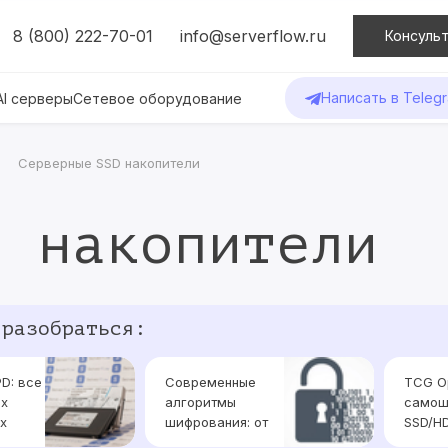
8 (800) 222-70-01
info@serverflow.ru
Консульт
Написать в Teleg
AI серверы
Сетевое оборудование
Серверные SSD накопители
D накопители
 разобраться:
D: все
Современные
TCG Op
ых
алгоритмы
самош
х
шифрования: от
SSD/HD
SD
AES до RSA и
выбра