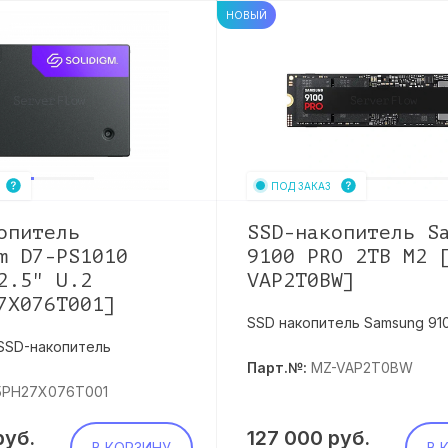
НОВЫЙ
ПОД ЗАКАЗ
опитель
SSD-накопитель S
m D7-PS1010
9100 PRO 2TB M2 
2.5" U.2
VAP2T0BW]
7X076T001]
SSD накопитель Samsung 91
SSD-накопитель
Парт.№:
MZ-VAP2T0BW
5PH27X076T001
руб.
127 000
руб.
В КОРЗИНУ
В 