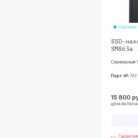
400GB
13
480GB
34
ПОД ЗАКАЗ
512GB
9
SSD-нак
750GB
1
SM863a 
800GB
48
Серверный 
920GB
2
Парт.№:
MZ
960GB
85
15 800
р
ЦЕНА ВКЛЮЧА
Гарантия