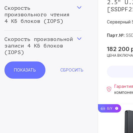
2.5" U.
Скорость
[SSDPF2
25.6TB
9
произвольного чтения
4 КБ блоков (IOPS)
30.72TB
74
Серверный 
32TB
1
Парт.№:
SS
Скорость произвольной
61.44TB
23
записи 4 КБ блоков
182 200
(IOPS)
122.88TB
11
ЦЕНА ВКЛЮЧА
128GB
3
200GB
1
Гарантия
240GB
22
компоне
245.76TB
6
256GB
5
Б/У
280GB
1
375GB
1