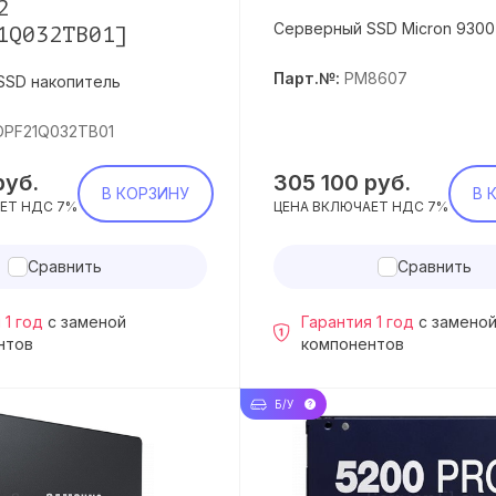
2
Серверный SSD Micron 9300
1Q032TB01]
Парт.№:
PM8607
SSD накопитель
DPF21Q032TB01
руб.
305 100
руб.
В КОРЗИНУ
В 
ЕТ НДС 7%
ЦЕНА ВКЛЮЧАЕТ НДС 7%
Сравнить
Сравнить
 1 год
с заменой
Гарантия 1 год
с замено
нтов
компонентов
Б/У