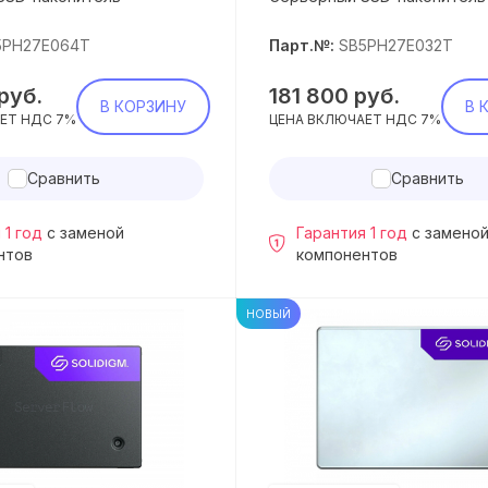
5PH27E064T
Парт.№:
SB5PH27E032T
руб.
181 800
руб.
В КОРЗИНУ
В 
ЕТ НДС 7%
ЦЕНА ВКЛЮЧАЕТ НДС 7%
Сравнить
Сравнить
 1 год
с заменой
Гарантия 1 год
с замено
нтов
компонентов
НОВЫЙ