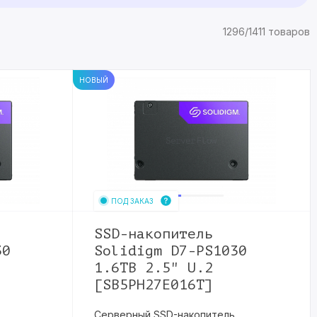
енный
SSD накопителей
в
итель
в
1296/1411 товаров
НОВЫЙ
ПОД ЗАКАЗ
SSD-накопитель
30
Solidigm D7-PS1030
1.6TB 2.5" U.2
[SB5PH27E016T]
Серверный SSD-накопитель