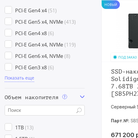
НОВЫЙ
PCI-E Gen4 x4
51
PCI-E Gen5 x4, NVMe
413
PCI-E Gen4 x8
6
PCI-E Gen4 x4, NVMe
119
PCI-E Gen6 x4, NVMe
8
ПОД ЗАКАЗ
PCI-E Gen3 x8
6
SSD-нак
Показать еще
PCI-E Gen3 x4
37
Solidig
7.68TB 
PCI-E Gen5 x4
63
[SB5PH2
Объем накопителя
SAS 24Gb/s
62
Серверный 
SAS 12Gb/s
190
Парт.№:
SB
SATA 6Gb/s
135
1TB
13
671 200
U.2 (PCI-E Gen4)
74