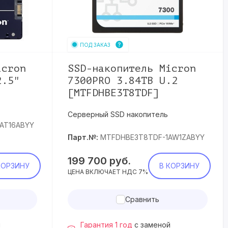
ПОД ЗАКАЗ
icron
SSD-накопитель Micron
2.5"
7300PRO 3.84TB U.2
[MTFDHBE3T8TDF]
Серверный SSD накопитель
AT16ABYY
Парт.№:
MTFDHBE3T8TDF-1AW1ZABYY
199 700
руб.
КОРЗИНУ
В КОРЗИНУ
ЦЕНА ВКЛЮЧАЕТ НДС 7%
Сравнить
й
Гарантия 1 год
с заменой