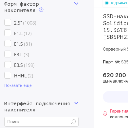
Форм фактор
ПОД ЗАКАЗ
накопителя
SSD-нак
2.5"
1008
Solidig
15.36TB
E1.L
12
[SB5PH2
E1.S
81
Серверный 
E3.L
3
Парт.№:
SB
E3.S
199
620 200
HHHL
2
ЦЕНА ВКЛЮЧА
Показать еще
M.2
93
PCI-E AIC (в виде платы
Интерфейс подключения
расширения)
13
накопителя
Гарантия
компоне