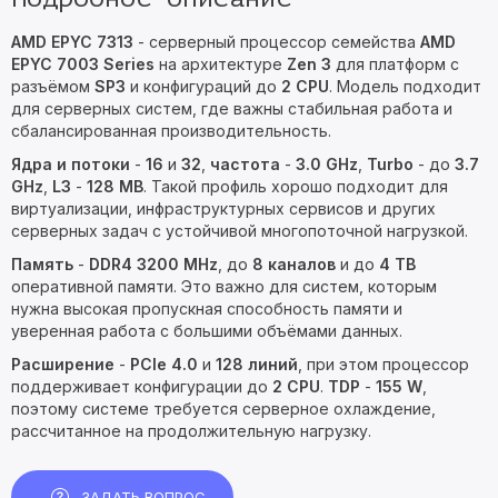
AMD EPYC 7313
- серверный процессор семейства
AMD
EPYC 7003 Series
на архитектуре
Zen 3
для платформ с
разъёмом
SP3
и конфигураций до
2 CPU
. Модель подходит
для серверных систем, где важны стабильная работа и
сбалансированная производительность.
Ядра и потоки
-
16
и
32
,
частота
-
3.0 GHz
,
Turbo
- до
3.7
GHz
,
L3
-
128 MB
. Такой профиль хорошо подходит для
виртуализации, инфраструктурных сервисов и других
серверных задач с устойчивой многопоточной нагрузкой.
Память
-
DDR4 3200 MHz
, до
8 каналов
и до
4 TB
оперативной памяти. Это важно для систем, которым
нужна высокая пропускная способность памяти и
уверенная работа с большими объёмами данных.
Расширение
-
PCIe 4.0
и
128 линий
, при этом процессор
поддерживает конфигурации до
2 CPU
.
TDP
-
155 W
,
поэтому системе требуется серверное охлаждение,
рассчитанное на продолжительную нагрузку.
ЗАДАТЬ ВОПРОС