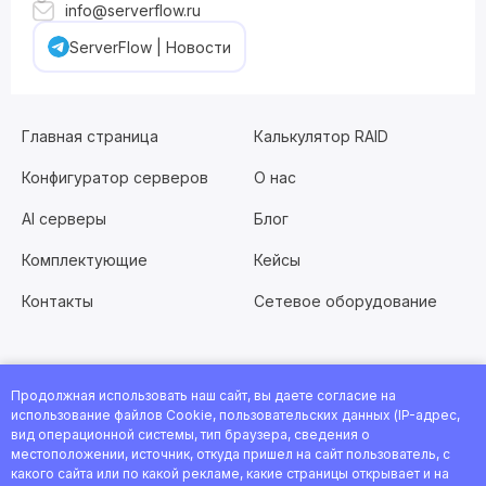
info@serverflow.ru
ServerFlow | Новости
Главная страница
Калькулятор RAID
Конфигуратор серверов
О нас
AI серверы
Блог
Комплектующие
Кейсы
Контакты
Сетевое оборудование
Продолжная использовать наш сайт, вы даете согласие на
Хотите работать с нами?
Заполните анкету
или
использование файлов Cookie, пользовательских данных (IP-адрес,
посмотрите все вакансии
вид операционной системы, тип браузера, сведения о
местоположении, источник, откуда пришел на сайт пользователь, с
© 2026 Интернет-магазин ServerFlow. Все права защищены.
какого сайта или по какой рекламе, какие страницы открывает и на