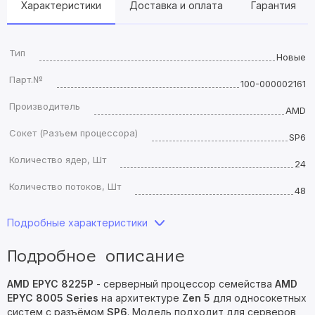
Характеристики
Доставка и оплата
Гарантия
Тип
Новые
Парт.№
100-000002161
Производитель
AMD
Сокет (Разъем процессора)
SP6
Количество ядер, Шт
24
Количество потоков, Шт
48
Подробные характеристики
Подробное описание
AMD EPYC 8225P
- серверный процессор семейства
AMD
EPYC 8005 Series
на архитектуре
Zen 5
для односокетных
систем с разъёмом
SP6
. Модель подходит для серверов,