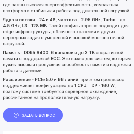
где важны высокая энергоэффективность, компактная
платформа и стабильная работа под длительной нагрузкой.
Ядра и потоки
-
24
и
48
,
частота
-
2.95 GHz
,
Turbo
- до
4.5 GHz
,
L3
-
128 MB
. Такой профиль хорошо подходит для
edge-инфраструктуры, облачного хранения и других
серверных задач с умеренной и высокой многопоточной
нагрузкой.
Память
-
DDR5 6400
,
6 каналов
и до
3 TB
оперативной
памяти с поддержкой
ECC
. Это важно для систем, которым
нужны высокая пропускная способность памяти и надёжная
работа с данными.
Расширение
-
PCIe 5.0
и
96 линий
, при этом процессор
поддерживает конфигурацию до
1 CPU
.
TDP
-
160 W
,
поэтому системе требуется серверное охлаждение,
рассчитанное на продолжительную нагрузку.
ЗАДАТЬ ВОПРОС