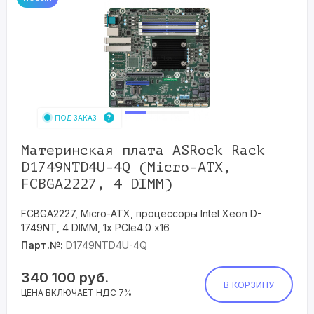
ПОД ЗАКАЗ
Материнская плата ASRock Rack
D1749NTD4U-4Q (Micro-ATX,
FCBGA2227, 4 DIMM)
FCBGA2227, Micro-ATX, процессоры Intel Xeon D-
1749NT, 4 DIMM, 1x PCIe4.0 x16
Парт.№:
D1749NTD4U-4Q
340 100
руб.
В КОРЗИНУ
ЦЕНА ВКЛЮЧАЕТ НДС 7%