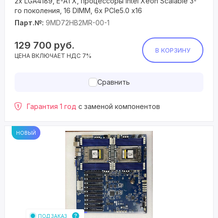
2x LGA4189, E-ATX, процессоры Intel Xeon Scalable 3-
го поколения, 16 DIMM, 6x PCIe5.0 x16
Парт.№:
9MD72HB2MR-00-1
129 700
руб.
В КОРЗИНУ
ЦЕНА ВКЛЮЧАЕТ НДС 7%
Сравнить
Гарантия 1 год
с заменой компонентов
НОВЫЙ
ПОД ЗАКАЗ