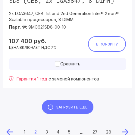
SD8 (CEB, 2x LGA3647, 8 DIMM)
2x LGA3647, CEB, 1st and 2nd Generation Intel® Xeon®
Scalable процессоров, 8 DIMM
Парт.№:
9MC621SD8-00-10
107 400
руб.
В КОРЗИНУ
ЦЕНА ВКЛЮЧАЕТ НДС 7%
Сравнить
Гарантия 1 год
с заменой компонентов
ЗАГРУЗИТЬ ЕЩЕ
...
1
2
3
4
5
27
28