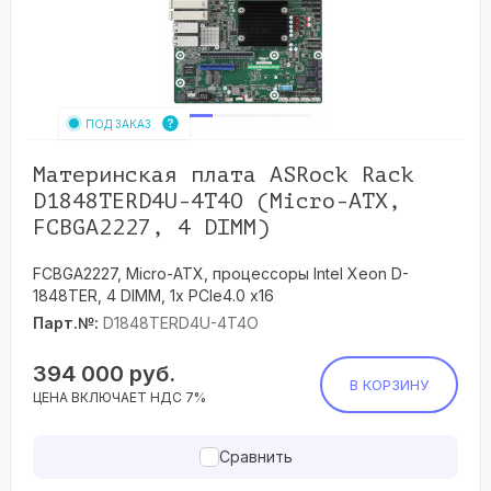
ПОД ЗАКАЗ
Материнская плата ASRock Rack
D1848TERD4U-4T4O (Micro-ATX,
FCBGA2227, 4 DIMM)
FCBGA2227, Micro-ATX, процессоры Intel Xeon D-
1848TER, 4 DIMM, 1x PCIe4.0 x16
Парт.№:
D1848TERD4U-4T4O
394 000
руб.
В КОРЗИНУ
ЦЕНА ВКЛЮЧАЕТ НДС 7%
Сравнить