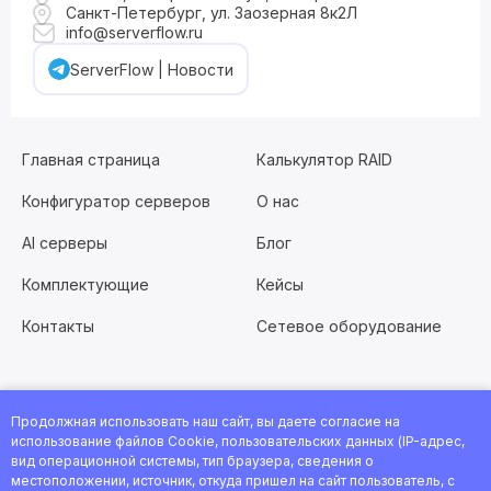
Санкт-Петербург, ул. Заозерная 8к2Л
info@serverflow.ru
ServerFlow | Новости
Главная страница
Калькулятор RAID
Конфигуратор серверов
О нас
AI серверы
Блог
Комплектующие
Кейсы
Контакты
Сетевое оборудование
Продолжная использовать наш сайт, вы даете согласие на
Хотите работать с нами?
Заполните анкету
или
использование файлов Cookie, пользовательских данных (IP-адрес,
посмотрите все вакансии
вид операционной системы, тип браузера, сведения о
местоположении, источник, откуда пришел на сайт пользователь, с