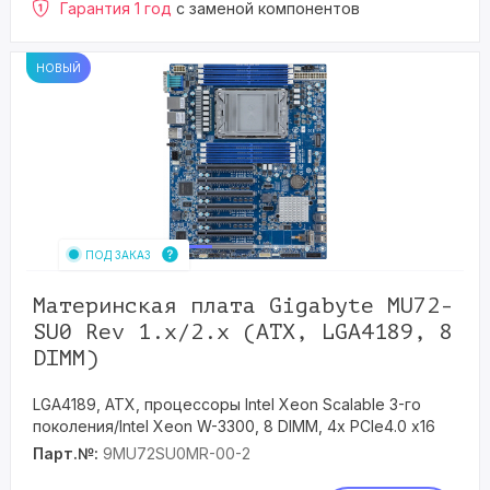
Гарантия 1 год
с заменой компонентов
НОВЫЙ
ПОД ЗАКАЗ
Материнская плата Gigabyte MU72-
SU0 Rev 1.x/2.x (ATX, LGA4189, 8
DIMM)
LGA4189, ATX, процессоры Intel Xeon Scalable 3-го
поколения/Intel Xeon W-3300, 8 DIMM, 4x PCIe4.0 x16
Парт.№:
9MU72SU0MR-00-2