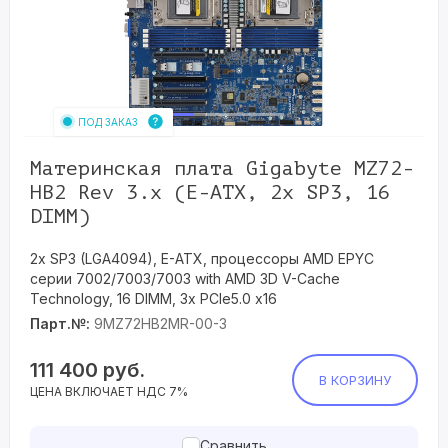
ПОД ЗАКАЗ
Материнская плата Gigabyte MZ72-
HB2 Rev 3.x (E-ATX, 2x SP3, 16
DIMM)
2x SP3 (LGA4094), E-ATX, процессоры AMD EPYC
серии 7002/7003/7003 with AMD 3D V-Cache
Technology, 16 DIMM, 3x PCIe5.0 x16
Парт.№:
9MZ72HB2MR-00-3
111 400
руб.
В КОРЗИНУ
ЦЕНА ВКЛЮЧАЕТ НДС 7%
Сравнить